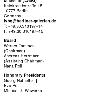
of Berlin (LVBG)
Kalckreuthstraße 15
10777 Berlin
Germany
lvbg@berliner-galerien.de
T: +49.30.310197–14
F: +49.30.310197–15
Board
Werner Tammen
(Chairman)
Andreas Herrmann
(Assisting Chairman)
Nana Poll
Honorary Presidents
Georg Nothelfer †
Eva Poll
Michael J. Wewerka