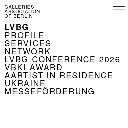
Skip
GALLERIES
to
ASSOCIATION
main
OF BERLIN
content
LVBG
MENU
ASSOCIATION
PROFILE
EN
SERVICES
NETWORK
LVBG-CONFERENCE 2026
VBKI-AWARD
AARTIST IN RESIDENCE
UKRAINE
MESSEFÖRDERUNG