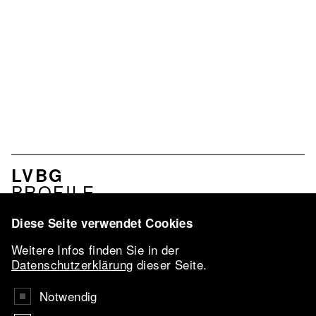
MENU
LVBG
ASSOCIATION
PROFILE
EN
SERVICES
NETWORK
Diese Seite verwendet Cookies
LVBG-
Weitere Infos finden Sie in der
CONFERENCE
Datenschutzerklärung
dieser Seite.
2026
VBKI-AWARD
Notwendig
AARTIST IN