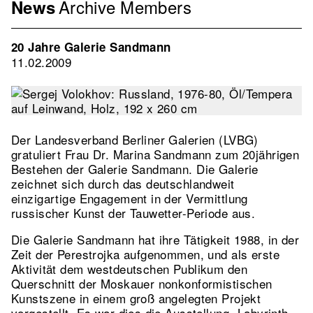
Archive
Members
Menu
News
Association
EN
20 Jahre Galerie Sandmann
2nd
11.02.2009
Level
Der Landesverband Berliner Galerien (LVBG)
gratuliert Frau Dr. Marina Sandmann zum 20jährigen
Bestehen der Galerie Sandmann. Die Galerie
zeichnet sich durch das deutschlandweit
einzigartige Engagement in der Vermittlung
russischer Kunst der Tauwetter-Periode aus.
Die Galerie Sandmann hat ihre Tätigkeit 1988, in der
Zeit der Perestrojka aufgenommen, und als erste
Aktivität dem westdeutschen Publikum den
Querschnitt der Moskauer nonkonformistischen
Kunstszene in einem groß angelegten Projekt
vorgestellt. Es war dies die Ausstellung „Labyrinth –