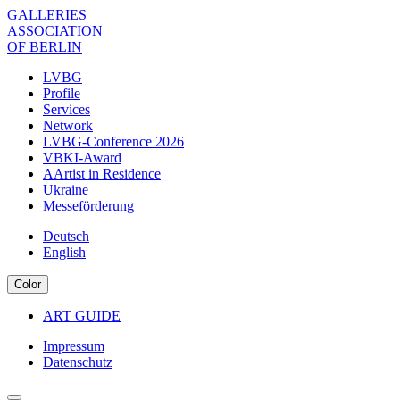
Skip
GALLERIES
to
ASSOCIATION
main
OF BERLIN
content
LVBG
Profile
Menu
Services
Association
Network
LVBG-Conference 2026
EN
VBKI-Award
AArtist in Residence
Ukraine
Messeförderung
Deutsch
English
Color
ART GUIDE
Navigation
Impressum
Meta
Datenschutz
Navigation
Verband
Footer