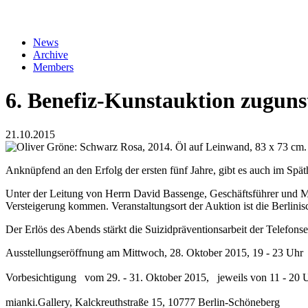
Verband
News
Archive
Menu
Members
Association
EN
6. Benefiz-Kunstauktion zugunst
2nd
Level
21.10.2015
Anknüpfend an den Erfolg der ersten fünf Jahre, gibt es auch im Spät
Unter der Leitung von Herrn David Bassenge, Geschäftsführer und M
Versteigerung kommen. Veranstaltungsort der Auktion ist die Berlin
Der Erlös des Abends stärkt die Suizidpräventionsarbeit der Telefons
Ausstellungseröffnung am Mittwoch, 28. Oktober 2015, 19 - 23 Uhr
Vorbesichtigung vom 29. - 31. Oktober 2015, jeweils von 11 - 20
mianki.Gallery, Kalckreuthstraße 15, 10777 Berlin-Schöneberg