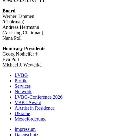
F: +49.30.310197–15
Board
Werner Tammen
(Chairman)
Andreas Herrmann
(Assisting Chairman)
Nana Poll
Honorary Presidents
Georg Nothelfer †
Eva Poll
Michael J. Wewerka
LVBG
Profile
Menu
Services
Association
Network
LVBG-Conference 2026
EN
VBKI-Award
AArtist in Residence
Ukraine
Messeförderung
Impressum
Datenschutz