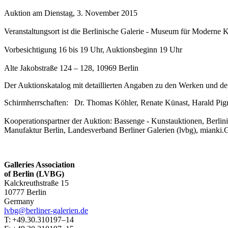
Auktion am Dienstag, 3. November 2015
Veranstaltungsort ist die Berlinische Galerie - Museum für Moderne 
Vorbesichtigung 16 bis 19 Uhr, Auktionsbeginn 19 Uhr
Alte Jakobstraße 124 – 128, 10969 Berlin
Der Auktionskatalog mit detaillierten Angaben zu den Werken und den 
Schirmherrschaften: Dr. Thomas Köhler, Renate Künast, Harald Pign
Kooperationspartner der Auktion: Bassenge - Kunstauktionen, Ber
Manufaktur Berlin, Landesverband Berliner Galerien (lvbg), mian
Galleries Association
of Berlin (LVBG)
Kalckreuthstraße 15
10777 Berlin
Germany
lvbg@berliner-galerien.de
T: +49.30.310197–14