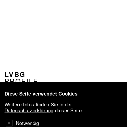
MENU
LVBG
ASSOCIATION
PROFILE
EN
SERVICES
NETWORK
Diese Seite verwendet Cookies
LVBG-
Weitere Infos finden Sie in der
CONFERENCE
Datenschutzerklärung
dieser Seite.
2026
VBKI-AWARD
Notwendig