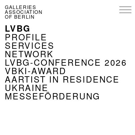
Skip
GALLERIES
to
ASSOCIATION
main
OF BERLIN
content
LVBG
MENU
ASSOCIATION
PROFILE
EN
SERVICES
NETWORK
LVBG-CONFERENCE 2026
VBKI-AWARD
AARTIST IN RESIDENCE
UKRAINE
MESSEFÖRDERUNG