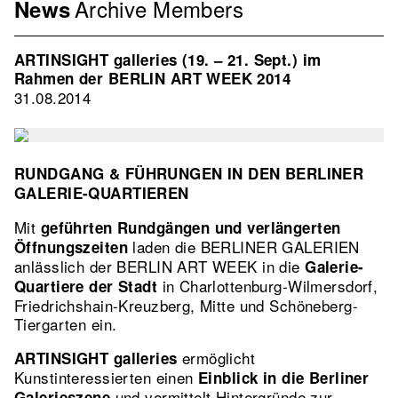
Archive
Members
Menu
News
Association
EN
ARTINSIGHT galleries (19. – 21. Sept.) im
2nd
Rahmen der BERLIN ART WEEK 2014
Level
31.08.2014
RUNDGANG & FÜHRUNGEN IN DEN BERLINER
GALERIE-QUARTIEREN
Mit
geführten Rundgängen und verlängerten
laden die BERLINER GALERIEN
Öffnungszeiten
anlässlich der BERLIN ART WEEK in die
Galerie-
in Charlottenburg-Wilmersdorf,
Quartiere der Stadt
Friedrichshain-Kreuzberg, Mitte und Schöneberg-
Tiergarten ein.
ermöglicht
ARTINSIGHT galleries
Kunstinteressierten einen
Einblick in die Berliner
und vermittelt Hintergründe zur
Galerieszene