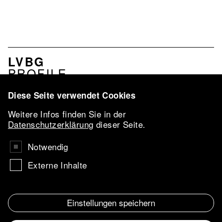
MENU
LVBG
ASSOCIATION
PROFILE
EN
SERVICES
NETWORK
Diese Seite verwendet Cookies
LVBG-
Weitere Infos finden Sie in der
CONFERENCE
Datenschutzerklärung
dieser Seite.
2026
VBKI-AWARD
Notwendig
AARTIST IN
Externe Inhalte
RESIDENCE
UKRAINE
MESSEFÖRDERUNG
Einstellungen speichern
IMPRESSUM
Navigation