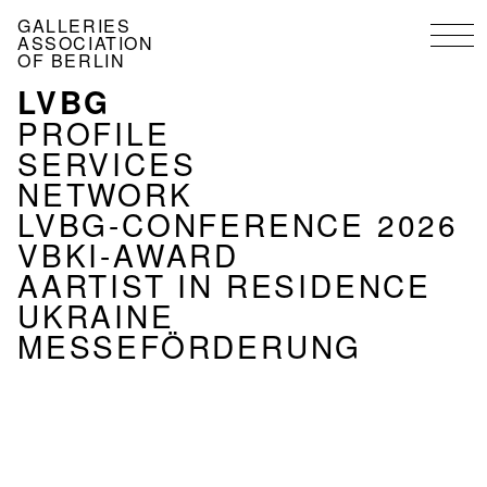
Skip
GALLERIES
to
ASSOCIATION
main
OF BERLIN
content
LVBG
MENU
ASSOCIATION
PROFILE
EN
SERVICES
NETWORK
LVBG-CONFERENCE 2026
VBKI-AWARD
AARTIST IN RESIDENCE
UKRAINE
MESSEFÖRDERUNG