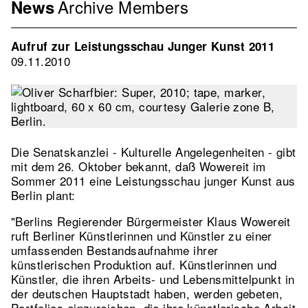
Archive
Members
Menu
News
Association
EN
Aufruf zur Leistungsschau Junger Kunst 2011
2nd
09.11.2010
Level
Die Senatskanzlei - Kulturelle Angelegenheiten - gibt
mit dem 26. Oktober bekannt, daß Wowereit im
Sommer 2011 eine Leistungsschau junger Kunst aus
Berlin plant:
"Berlins Regierender Bürgermeister Klaus Wowereit
ruft Berliner Künstlerinnen und Künstler zu einer
umfassenden Bestandsaufnahme ihrer
künstlerischen Produktion auf. Künstlerinnen und
Künstler, die ihren Arbeits- und Lebensmittelpunkt in
der deutschen Hauptstadt haben, werden gebeten,
Portfolios einzureichen, die ihre künstlerische Arbeit