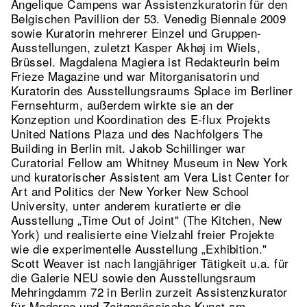
Angelique Campens war Assistenzkuratorin für den
Belgischen Pavillion der 53. Venedig Biennale 2009
sowie Kuratorin mehrerer Einzel und Gruppen-
Ausstellungen, zuletzt Kasper Akhøj im Wiels,
Brüssel. Magdalena Magiera ist Redakteurin beim
Frieze Magazine und war Mitorganisatorin und
Kuratorin des Ausstellungsraums Splace im Berliner
Fernsehturm, außerdem wirkte sie an der
Konzeption und Koordination des E-flux Projekts
United Nations Plaza und des Nachfolgers The
Building in Berlin mit. Jakob Schillinger war
Curatorial Fellow am Whitney Museum in New York
und kuratorischer Assistent am Vera List Center for
Art and Politics der New Yorker New School
University, unter anderem kuratierte er die
Ausstellung „Time Out of Joint" (The Kitchen, New
York) und realisierte eine Vielzahl freier Projekte
wie die experimentelle Ausstellung „Exhibition."
Scott Weaver ist nach langjähriger Tätigkeit u.a. für
die Galerie NEU sowie den Ausstellungsraum
Mehringdamm 72 in Berlin zurzeit Assistenzkurator
für Moderne und Zeitgenössische Kunst am