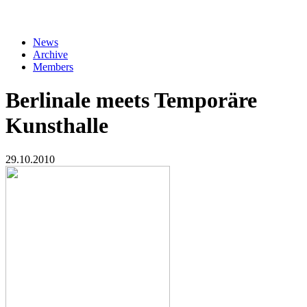
Verband
News
Archive
Menu
Members
Association
EN
Berlinale meets Temporäre
2nd
Kunsthalle
Level
29.10.2010