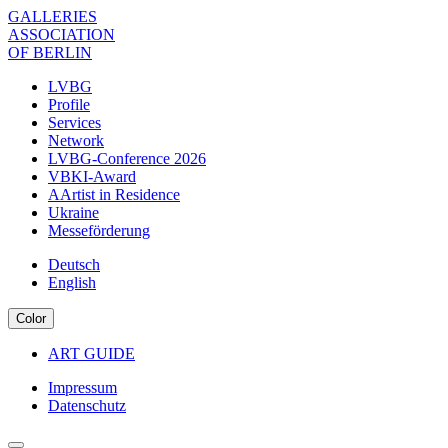
Skip
GALLERIES
to
ASSOCIATION
main
OF BERLIN
content
LVBG
Profile
Menu
Services
Association
Network
LVBG-Conference 2026
EN
VBKI-Award
AArtist in Residence
Ukraine
Messeförderung
Deutsch
English
Color
ART GUIDE
Navigation
Impressum
Meta
Datenschutz
Navigation
Verband
Footer