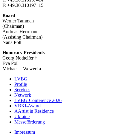
F: +49.30.310197–15
Board
Werner Tammen
(Chairman)
Andreas Herrmann
(Assisting Chairman)
Nana Poll
Honorary Presidents
Georg Nothelfer †
Eva Poll
Michael J. Wewerka
LVBG
Profile
Menu
Services
Association
Network
LVBG-Conference 2026
EN
VBKI-Award
AArtist in Residence
Ukraine
Messeförderung
Impressum