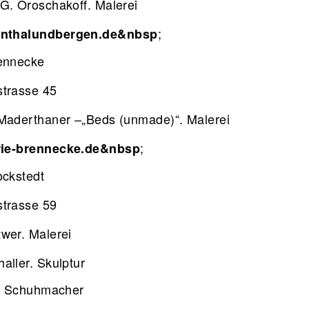
G. Oroschakoff. Malerei
;
nthalundbergen.de&nbsp
rennecke
trasse 45
Maderthaner –„Beds (unmade)“. Malerei
;
ie-brennecke.de&nbsp
ockstedt
trasse 59
wer. Malerei
aller. Skulptur
is Schuhmacher