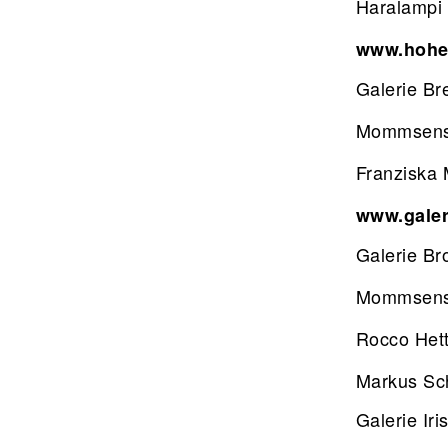
Haralampi 
www.hohe
Galerie B
Mommsens
Franziska 
www.galer
Galerie Br
Mommsens
Rocco Hett
Markus Sch
Galerie Ir