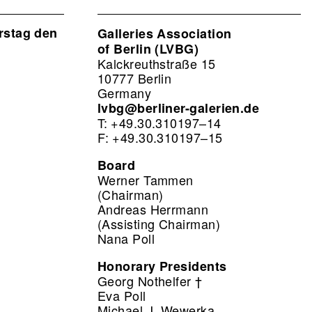
rstag den
Galleries Association
of Berlin (LVBG)
Kalckreuthstraße 15
10777 Berlin
Germany
lvbg@berliner-galerien.de
T: +49.30.310197–14
F: +49.30.310197–15
Board
Werner Tammen
(Chairman)
Andreas Herrmann
(Assisting Chairman)
Nana Poll
Honorary Presidents
Georg Nothelfer †
Eva Poll
Michael J. Wewerka