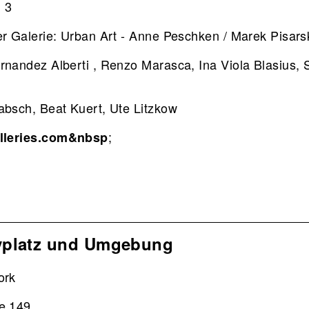
. 3
er Galerie: Urban Art - Anne Peschken / Marek Pisars
rnandez Alberti , Renzo Marasca, Ina Viola Blasius, 
absch, Beat Kuert, Ute Litzkow
;
lleries.com&nbsp
yplatz und Umgebung
ork
se 149