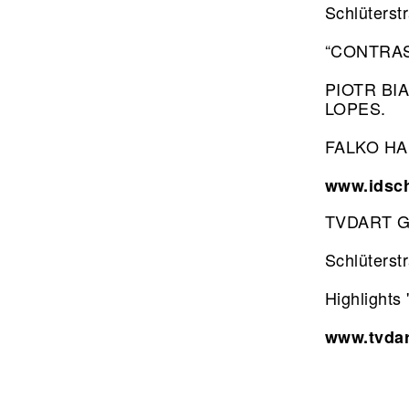
Schlüterst
“CONTRAST
PIOTR BI
LOPES.
FALKO HAM
www.idsc
TVDART G
Schlüterst
Highlights
www.tvdar