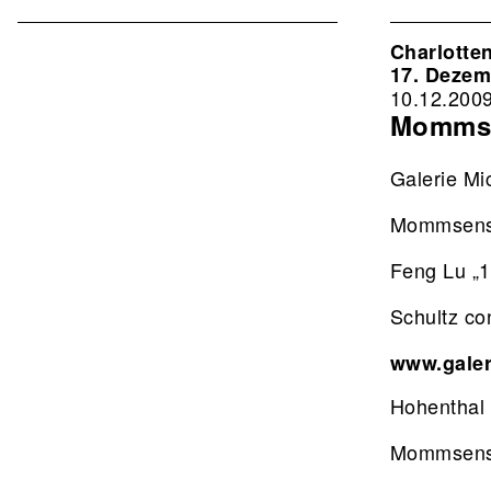
Associat
EN
Charlotte
17. Dezem
2nd
10.12.200
Level
Mommse
Galerie Mi
Mommsens
Feng Lu „1
Schultz co
www.galer
Hohenthal
Mommsens