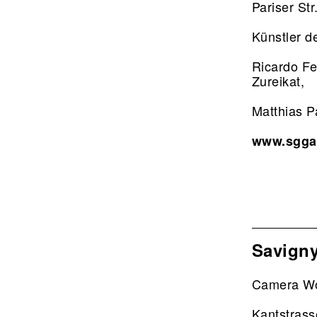
Pariser Str
Künstler d
Ricardo Fe
Zureikat,
Matthias P
www.sgga
Savign
Camera W
Kantstras