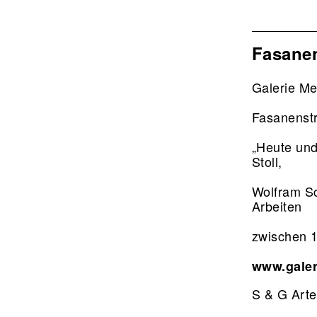
Fasane
Galerie Me
Fasanenst
„Heute und
Stoll,
Wolfram Sc
Arbeiten
zwischen 
www.galer
S & G Art