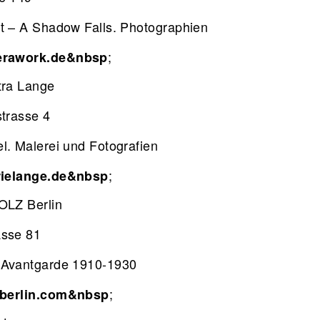
t – A Shadow Falls. Photographien
;
rawork.de&nbsp
tra Lange
strasse 4
l. Malerei und Fotografien
;
ielange.de&nbsp
TOLZ Berlin
asse 81
 Avantgarde 1910-1930
;
berlin.com&nbsp