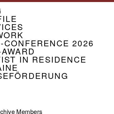
U
G
CIATION
ILE
VICES
WORK
G-CONFERENCE 2026
-AWARD
IST IN RESIDENCE
AINE
SEFÖRDERUNG
chive
Members