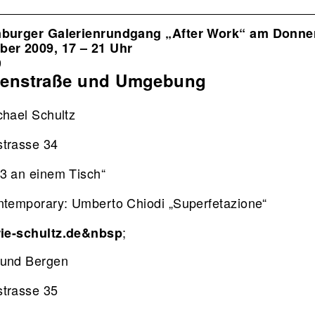
ion
nburger Galerienrundgang „After Work“ am Donne
ber 2009, 17 – 21 Uhr
9
nstraße und Umgebung
chael Schultz
trasse 34
3 an einem Tisch“
ntemporary: Umberto Chiodi „Superfetazione“
;
ie-schultz.de&nbsp
 und Bergen
trasse 35