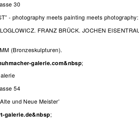
rasse 30
” - photography meets painting meets photography
ALOGLOWICZ. FRANZ BRÜCK. JOCHEN EISENTRA
M (Bronzeskulpturen).
;
huhmacher-galerie.com&nbsp
alerie
rasse 54
 'Alte und Neue Meister'
;
t-galerie.de&nbsp