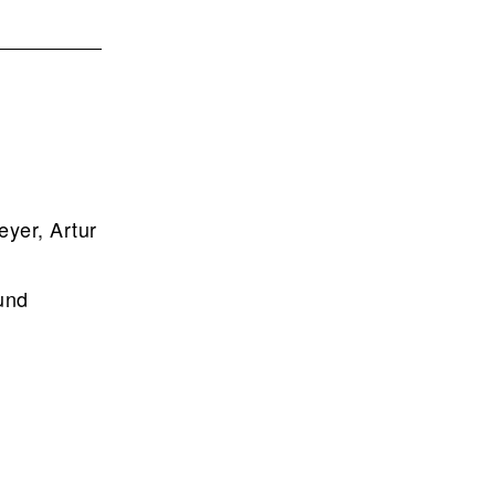
eyer, Artur
und