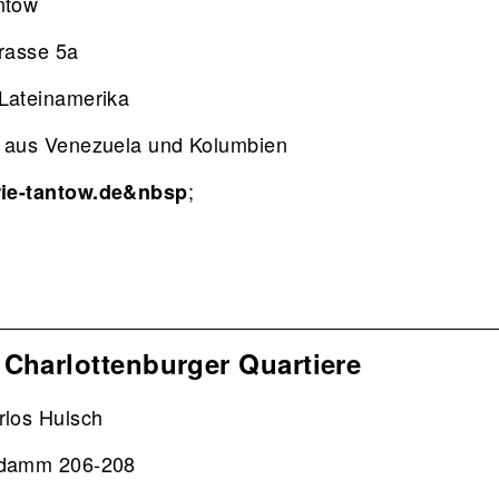
antow
trasse 5a
 Lateinamerika
n aus Venezuela und Kolumbien
;
ie-tantow.de&nbsp
 Charlottenburger Quartiere
rlos Hulsch
ndamm 206-208