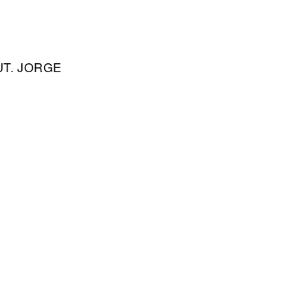
:
UT. JORGE