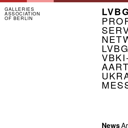
Skip
MEN
LVB
to
GALLERIES
ASSOCIATION
main
ASSO
PROF
OF BERLIN
content
EN
SER
NET
LVB
VBKI
AART
UKR
MES
Menu
Ar
News