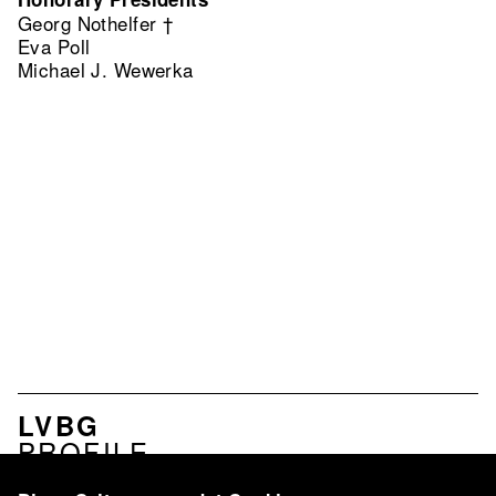
Georg Nothelfer †
Eva Poll
Michael J. Wewerka
MENU
LVBG
ASSOCIATION
PROFILE
EN
SERVICES