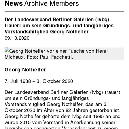
Archive
Members
Menu
News
Association
EN
Der Landesverband Berliner Galerien (lvbg)
2nd
trauert um sein Gründungs- und langjähriges
Level
Vorstandsmitglied Georg Nothelfer
09.10.2020
Georg Nothelfer
7. Juli 1938 – 3. Oktober 2020
Der Landesverband Berliner Galerien (lvbg) trauert
um sein Gründungs- und langjähriges
Vorstandsmitglied Georg Nothelfer, das am 3.
Oktober 2020 im Alter von 82 Jahren gestorben ist.
Georg Nothelfer gehörte dem lvbg seit 1995 an und
wurde 2015 vom Vorstand in Anerkennung seiner
langjährigen engagierten Verbandsarbeit zu einem