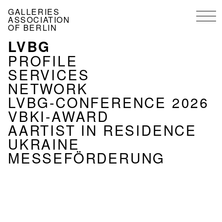
Skip
GALLERIES
to
ASSOCIATION
main
OF BERLIN
content
LVBG
MENU
ASSOCIATION
PROFILE
EN
SERVICES
NETWORK
LVBG-CONFERENCE 2026
VBKI-AWARD
AARTIST IN RESIDENCE
UKRAINE
MESSEFÖRDERUNG