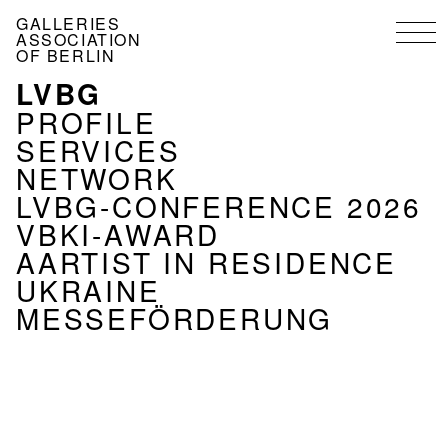
Skip
GALLERIES
to
ASSOCIATION
main
OF BERLIN
content
LVBG
MENU
ASSOCIATION
PROFILE
EN
SERVICES
NETWORK
LVBG-CONFERENCE 2026
VBKI-AWARD
AARTIST IN RESIDENCE
UKRAINE
MESSEFÖRDERUNG