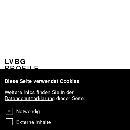
MENU
LVBG
ASSOCIATION
PROFILE
EN
SERVICES
NETWORK
Diese Seite verwendet Cookies
LVBG-
Weitere Infos finden Sie in der
CONFERENCE
Datenschutzerklärung
dieser Seite.
2026
VBKI-AWARD
Notwendig
AARTIST IN
Externe Inhalte
RESIDENCE