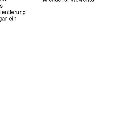
rs
rientierung
gar ein