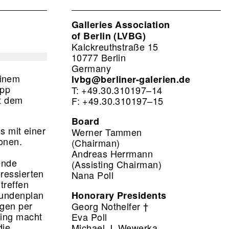
Galleries Association
of Berlin (LVBG)
Kalckreuthstraße 15
10777 Berlin
Germany
einem
lvbg@berliner-galerien.de
App
T: +49.30.310197–14
t dem
F: +49.30.310197–15
Board
s mit einer
Werner Tammen
ionen.
(Chairman)
Andreas Herrmann
ende
(Assisting Chairman)
eressierten
Nana Poll
treffen
tundenplan
Honorary Presidents
ngen per
Georg Nothelfer †
ping macht
Eva Poll
die
Michael J. Wewerka