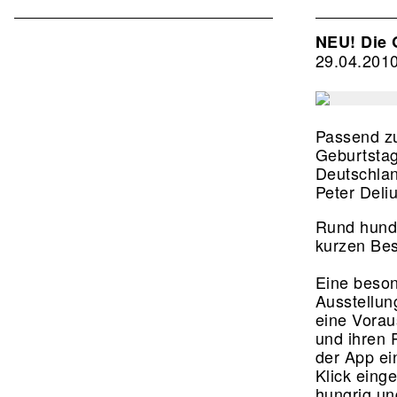
Associat
EN
NEU! Die 
29.04.201
2nd
Level
Passend zu
Geburtsta
Deutschla
Peter Deli
Rund hunder
kurzen Bes
Eine beson
Ausstellun
eine Vorau
und ihren 
der App ei
Klick eing
hungrig und