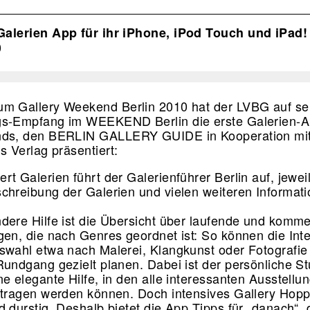
ion
Galerien App für ihr iPhone, iPod Touch und iPad!
0
m Gallery Weekend Berlin 2010 hat der LVBG auf s
gs-Empfang im WEEKEND Berlin die erste Galerien-
nds, den BERLIN GALLERY GUIDE in Kooperation mi
us Verlag präsentiert:
t Galerien führt der Galerienführer Berlin auf, jeweil
chreibung der Galerien und vielen weiteren Informat
dere Hilfe ist die Übersicht über laufende und komm
gen, die nach Genres geordnet ist: So können die Int
swahl etwa nach Malerei, Klangkunst oder Fotografie 
Rundgang gezielt planen. Dabei ist der persönliche S
ne elegante Hilfe, in den alle interessanten Ausstellu
etragen werden können. Doch intensives Gallery Hop
 durstig. Deshalb bietet die App Tipps für „danach“, 