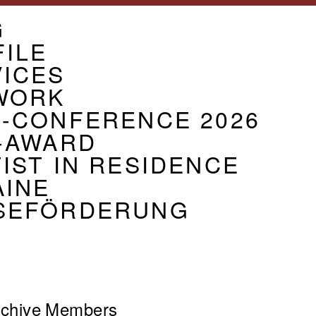
U
G
CIATION
ILE
VICES
WORK
G-CONFERENCE 2026
-AWARD
IST IN RESIDENCE
AINE
SEFÖRDERUNG
chive
Members