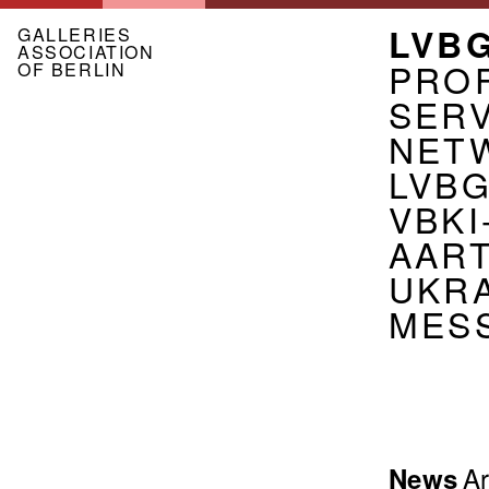
Skip
MEN
LVB
to
GALLERIES
ASSOCIATION
main
ASSO
PROF
OF BERLIN
content
EN
SER
NET
LVB
VBKI
AART
UKR
MES
Menu
Ar
News