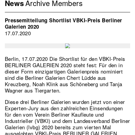
Archive
Members
Menu
News
Association
EN
Pressemitteilung Shortlist VBKI-Preis Berliner
2nd
Galerien 2020
Level
17.07.2020
Berlin, 17.07.2020 Die Shortlist für den VBKI-Preis
BERLINER GALERIEN 2020 steht fest: Für den in
dieser Form einzigartigen Galerienpreis nominiert
sind die Ber­li­ner Galerien Chert Lüdde aus
Kreuzberg, Noah Klink aus Schöneberg und Tanja
Wagner aus Tiergarten.
Diese drei Berliner Galerien wurden jetzt von einer
Experten-Jury aus den zahlreichen Einsendungen
für den vom Verein Berliner Kaufleute und
Industrieller (VBKI) und dem Landesverband Berliner
Galerien (lvbg) 2020 bereits zum vierten Mal
ausgelobten VBKI-Preis BERLINER GALERIEN