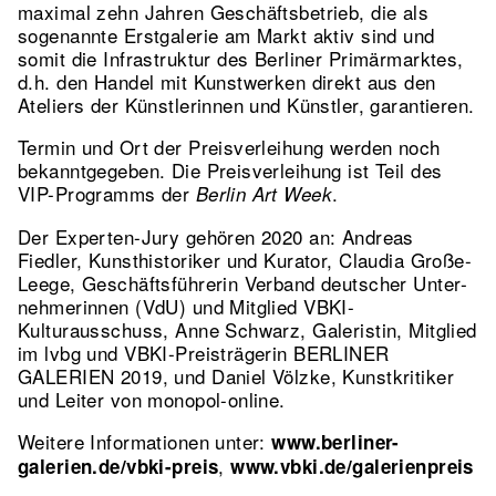
maximal zehn Jahren Geschäftsbetrieb, die als
sogenannte Erstgalerie am Markt aktiv sind und
somit die Infrastruktur des Berliner Primärmarktes,
d.h. den Handel mit Kunstwerken direkt aus den
Ateliers der Künstlerinnen und Künstler, garantieren.
Termin und Ort der Preisverleihung werden noch
bekanntgegeben. Die Preisver­leihung ist Teil des
VIP-Programms der
.
Berlin Art Week
Der Experten-Jury gehören 2020 an: Andreas
Fiedler, Kunsthistoriker und Kura­tor, Claudia Große-
Leege, Ge­schäfts­führerin Verband deutscher Unter­
neh­me­rinnen (VdU) und Mitglied VBKI-
Kulturausschuss, Anne Schwarz, Galeristin, Mitglied
im lvbg und VBKI-Preisträgerin BERLINER
GALERIEN 2019, und Daniel Völzke, Kunstkritiker
und Leiter von monopol-online.
Weitere Informationen unter:
www.berliner-
,
galerien.de/vbki-preis
www.vbki.de/galerienpreis