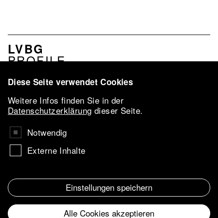
MENU
LVBG
ASSOCIATION
PROFILE
EN
SERVICES
NETWORK
Diese Seite verwendet Cookies
LVBG-
Weitere Infos finden Sie in der
CONFERENCE
Datenschutzerklärung
dieser Seite.
2026
VBKI-AWARD
Notwendig
AARTIST IN
Externe Inhalte
RESIDENCE
UKRAINE
MESSEFÖRDERUNG
Einstellungen speichern
IMPRESSUM
Navigation
Alle Cookies akzeptieren
DATENSCHUTZ
Footer