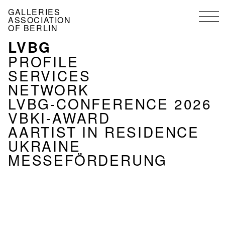
Skip
GALLERIES
to
ASSOCIATION
main
OF BERLIN
content
LVBG
MENU
ASSOCIATION
PROFILE
EN
SERVICES
NETWORK
LVBG-CONFERENCE 2026
VBKI-AWARD
AARTIST IN RESIDENCE
UKRAINE
MESSEFÖRDERUNG