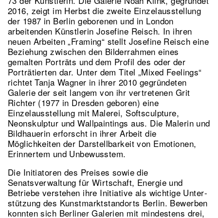
73 der Künstlerin. Die Galerie Noah Klink, gegründet
2016, zeigt im Herbst die zweite Einzelausstellung
der 1987 in Berlin geborenen und in London
arbeitenden Künstlerin Josefine Reisch. In ihren
neuen Arbeiten „Framing“ stellt Josefine Reisch eine
Beziehung zwischen den Bilderrahmen eines
gemalten Porträts und dem Profil des oder der
Porträtierten dar. Unter dem Titel „Mixed Feelings“
richtet Tanja Wagner in ihrer 2010 gegründeten
Galerie der seit langem von ihr vertretenen Grit
Richter (1977 in Dresden geboren) eine
Einzelausstellung mit Malerei, Softsculpture,
Neonskulptur und Wallpaintings aus. Die Malerin und
Bildhauerin erforscht in ihrer Arbeit die
Möglichkeiten der Darstellbarkeit von Emotionen,
Erinnertem und Unbewuss­tem.
Die Initiatoren des Preises sowie die
Senatsverwaltung für Wirt­schaft, Ener­gie und
Betriebe verstehen ihre Initiative als wichtige Un­ter­
stüt­­zung des Kunst­markt­­stand­­orts Berlin. Bewerben
konnten sich Berliner Galerien mit mindestens drei,