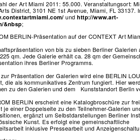
hl der Art Miami 2011: 55.000. Veranstaltungsort: Mi
ts District, 3101 NE 1st Avenue, Miami, FL 33137. I
und
w.contextartmiami.com/
http://www.art-
;
m/&nbsp
OM BERLIN-Präsentation auf der CONTEXT Art Mia
ftspräsentation von bis zu sieben Berliner Galerien 
225 qm. Jede Galerie erhält ca. 28 qm der Gemeinsc
äsentation ihres Berliner Programms.
 zur Präsentation der Galerien wird eine BERLIN L
et, die als kommunikatives Zentrum fungiert. Hier wer
nen zu den Galerien und dem Kunststandort Berlin ve
M BERLIN erscheint eine Katalogbroschüre zur fre
t je einer Doppelseite zu den Teilnehmer-Galerien un
sitionen, ergänzt um Selbstdarstellungen Berliner Inst
nössische Kunst. Es erfolgt eine gemeinschaftliche
keitsarbeit inklusive Pressearbeit und Anzeigenschalt