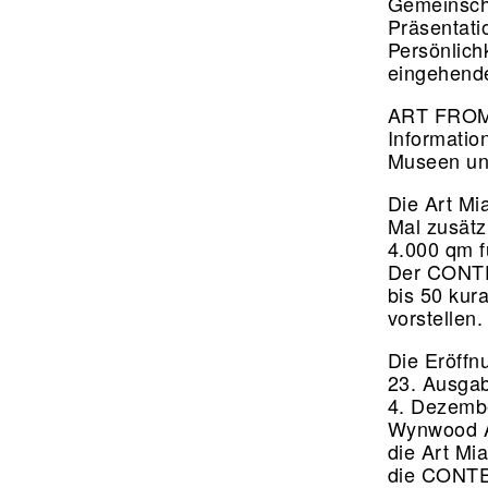
Gemeinsch
Präsentati
Persönlich
eingehend
ART FROM 
Informatio
Museen und
Die Art M
Mal zusätz
4.000 qm f
Der CONTEX
bis 50 kur
vorstellen
Die Eröff
23. Ausgab
4. Dezembe
Wynwood Ar
die Art Mi
die CONTEX