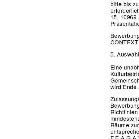
bitte bis z
erforderli
15, 10969 
Präsentat
Bewerbung
CONTEXT Ar
5. Auswahl
Eine unabh
Kulturbetr
Gemeinscha
wird Ende
Zulassungs
Bewerbungs
Richtlinie
mindestens
Räume zur 
entspreche
F.E.A.G.A.