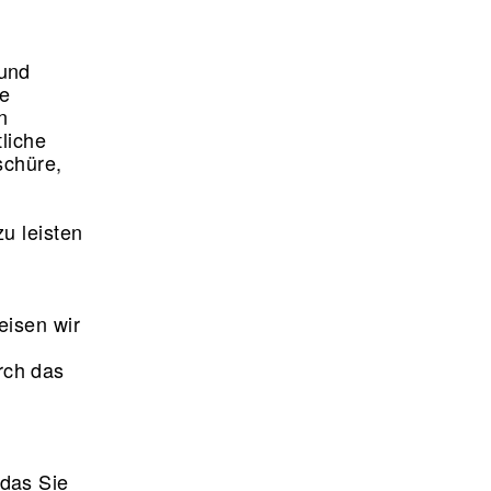
 und
ne
n
liche
schüre,
u leisten
eisen wir
rch das
das Sie