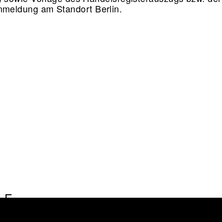
meldung am Standort Berlin.
IATION
LE
CES
ORK