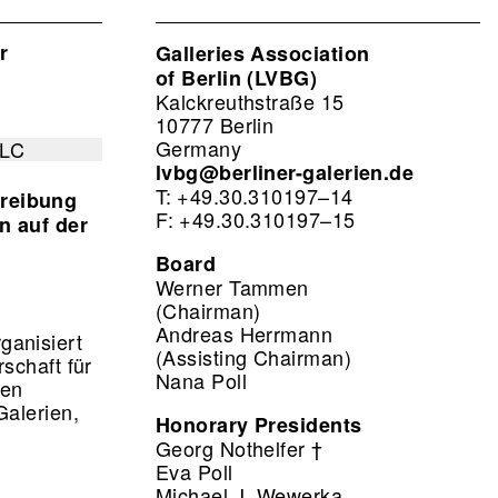
r
Galleries Association
of Berlin (LVBG)
Kalckreuthstraße 15
10777 Berlin
Germany
lvbg@berliner-galerien.de
T: +49.30.310197–14
hreibung
F: +49.30.310197–15
n auf der
Board
Werner Tammen
(Chairman)
Andreas Herrmann
ganisiert
(Assisting Chairman)
schaft für
Nana Poll
sen
Galerien,
Honorary Presidents
Georg Nothelfer †
Eva Poll
Michael J. Wewerka