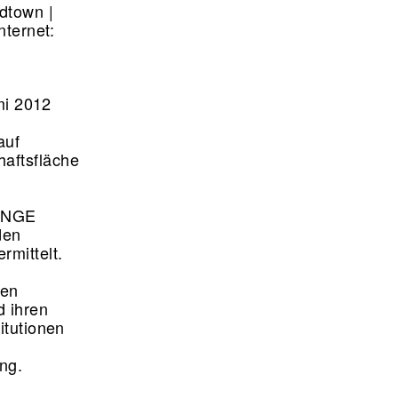
dtown |
nternet:
mi 2012
auf
haftsfläche
OUNGE
den
rmittelt.
ien
d ihren
itutionen
ung.