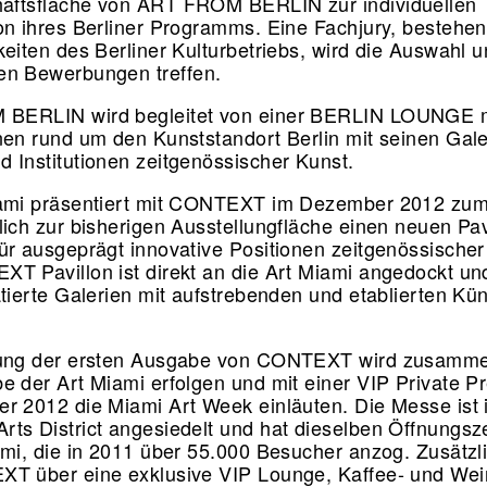
aftsfläche von ART FROM BERLIN zur individuellen
on ihres Berliner Programms. Eine Fachjury, bestehe
keiten des Berliner Kulturbetriebs, wird die Auswahl u
en Bewerbungen treffen.
BERLIN wird begleitet von einer BERLIN LOUNGE m
nen rund um den Kunststandort Berlin mit seinen Gale
 Institutionen zeitgenössischer Kunst.
iami präsentiert mit CONTEXT im Dezember 2012 zum
lich zur bisherigen Ausstellungfläche einen neuen Pav
ür ausgeprägt innovative Positionen zeitgenössischer
T Pavillon ist direkt an die Art Miami angedockt un
atierte Galerien mit aufstrebenden und etablierten Kün
.
nung der ersten Ausgabe von CONTEXT wird zusamme
e der Art Miami erfolgen und mit einer VIP Private 
r 2012 die Miami Art Week einläuten. Die Messe ist 
ts District angesiedelt und hat dieselben Öffnungsz
ami, die in 2011 über 55.000 Besucher anzog. Zusätzli
T über eine exklusive VIP Lounge, Kaffee- und Wei