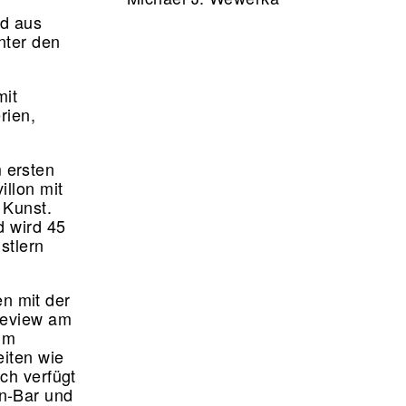
nd aus
nter den
it
rien,
 ersten
illon mit
 Kunst.
d wird 45
stlern
n mit der
Preview am
im
eiten wie
ch verfügt
n-Bar und