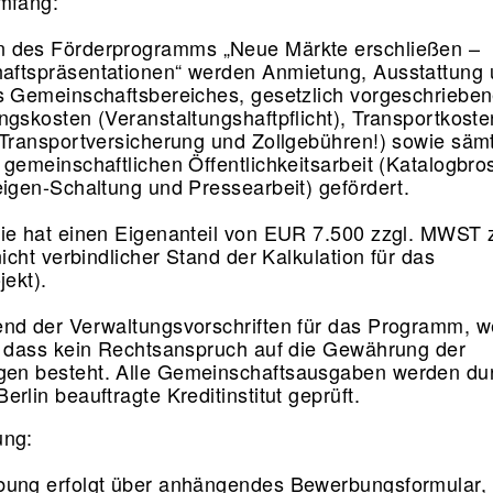
mfang:
 des Förderprogramms „Neue Märkte erschließen –
ftspräsentationen“ werden Anmietung, Ausstattung
s Gemeinschaftsbereiches, gesetzlich vorgeschriebe
ngskosten (Veranstaltungshaftpflicht), Transportkoste
 Transportversicherung und Zollgebühren!) sowie sämt
 gemeinschaftlichen Öffentlichkeitsarbeit (Katalogbro
eigen-Schaltung und Pressearbeit) gefördert.
ie hat einen Eigenanteil von EUR 7.500 zzgl. MWST z
nicht verbindlicher Stand der Kalkulation für das
jekt).
nd der Verwaltungsvorschriften für das Programm, w
, dass kein Rechtsanspruch auf die Gewährung der
en besteht. Alle Gemeinschaftsausgaben werden du
rlin beauftragte Kreditinstitut geprüft.
ung:
ung erfolgt über anhängendes Bewerbungsformular, 