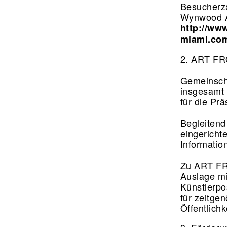
Besucherza
Wynwood Ar
http://ww
miami.co
2. ART FR
Gemeinscha
insgesamt 
für die Pr
Begleitend
eingericht
Informatio
Zu ART FRO
Auslage mi
Künstlerpo
für zeitge
Öffentlich