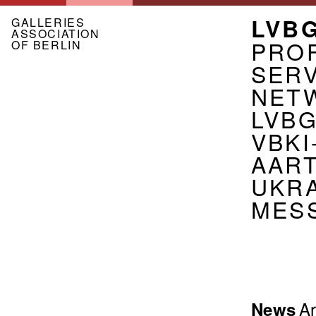
Skip
MEN
LVB
to
GALLERIES
ASSOCIATION
main
ASSO
PROF
OF BERLIN
content
EN
SER
NET
LVB
VBKI
AART
UKR
MES
Menu
Ar
News