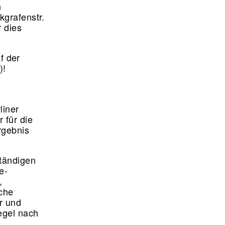
n
kgrafenstr.
r dies
f der
)!
liner
 für die
rgebnis
ständigen
e-
,
iche
r und
egel nach