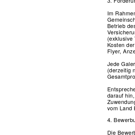
3. Förderu
Im Rahmen
Gemeinscha
Betrieb de
Versicheru
(exklusive
Kosten der
Flyer, Anz
Jede Galer
(derzeitig 
Gesamtpro
Entspreche
darauf hin
Zuwendung
vom Land Be
4. Bewerb
Die Bewerb