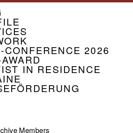
U
G
CIATION
ILE
VICES
WORK
G-CONFERENCE 2026
-AWARD
IST IN RESIDENCE
AINE
SEFÖRDERUNG
chive
Members