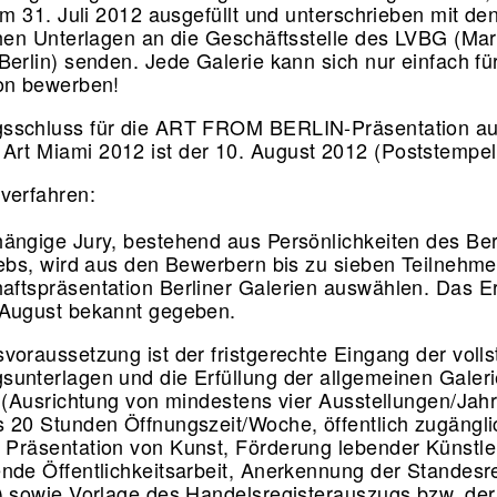
um 31. Juli 2012 ausgefüllt und unterschrieben mit de
chen Unterlagen an die Geschäftsstelle des LVBG (Mar
Berlin) senden. Jede Galerie kann sich nur einfach fü
ion bewerben!
sschluss für die ART FROM BERLIN-Präsentation au
t Miami 2012 ist der 10. August 2012 (Poststempel
verfahren:
ängige Jury, bestehend aus Persönlichkeiten des Ber
iebs, wird aus den Bewerbern bis zu sieben Teilnehmer
ftspräsentation Berliner Galerien auswählen. Das E
 August bekannt gegeben.
voraussetzung ist der fristgerechte Eingang der voll
unterlagen und die Erfüllung der allgemeinen Galeri
n (Ausrichtung von mindestens vier Ausstellungen/Jahr
 20 Stunden Öffnungszeit/Woche, öffentlich zugängl
Präsentation von Kunst, Förderung lebender Künstle
nde Öffentlichkeitsarbeit, Anerkennung der Standesr
) sowie Vorlage des Handelsregisterauszugs bzw. der