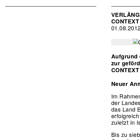
Associat
EN
VERLÄNGE
CONTEXT A
2nd
01.08.201
Level
Aufgrund 
zur geför
CONTEXT A
Neuer Anm
Im Rahmen 
der Landes
das Land B
erfolgreic
zuletzt in
Bis zu sie