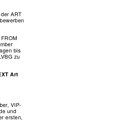
n der ART
 bewerben
RT FROM
ember
lagen bis
 LVBG zu
EXT Art
er, VIP-
nde und
r ersten,
.