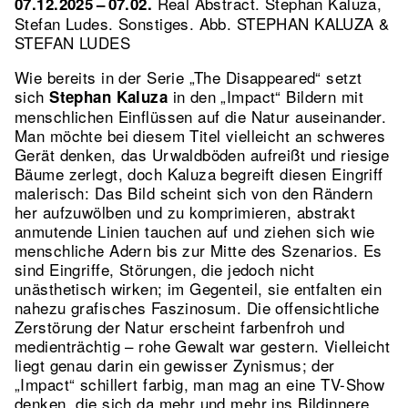
Real Abstract. Stephan Kaluza,
07.12.2025 – 07.02.
Stefan Ludes. Sonstiges.
Abb. STEPHAN KALUZA &
STEFAN LUDES
Wie bereits in der Serie „The Disappeared“ setzt
sich
in den „Impact“ Bildern mit
Stephan Kaluza
menschlichen Einflüssen auf die Natur auseinander.
Man möchte bei diesem Titel vielleicht an schweres
Gerät denken, das Urwaldböden aufreißt und riesige
Bäume zerlegt, doch Kaluza begreift diesen Eingriff
malerisch: Das Bild scheint sich von den Rändern
her aufzuwölben und zu komprimieren, abstrakt
anmutende Linien tauchen auf und ziehen sich wie
menschliche Adern bis zur Mitte des Szenarios. Es
sind Eingriffe, Störungen, die jedoch nicht
unästhetisch wirken; im Gegenteil, sie entfalten ein
nahezu grafisches Faszinosum. Die offensichtliche
Zerstörung der Natur erscheint farbenfroh und
medienträchtig – rohe Gewalt war gestern. Vielleicht
liegt genau darin ein gewisser Zynismus; der
„Impact“ schillert farbig, man mag an eine TV-Show
denken, die sich da mehr und mehr ins Bildinnere