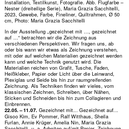
Installation, Textilkunst, Fotografie.
Abb. Flugfarbe –
Nester (dreiteilige Serie), Maria Grazia Sacchitelli,
2023, Gewebe, Farbe, Fineliner, Quiltrahmen, Ø 50
cm, Photo: Maria Grazia Sacchitelli
In der Ausstellung „gezeichnet mit …, gezeichnet
auf …“ betrachten wir die Zeichnung aus
verschiedenen Perspektiven. Wir fragen uns, ab
oder bis wann wir etwas als Zeichnung verstehen,
mit oder auf welchen Materialien gezeichnet werden
kann und welche Technik genutzt wird. Die
Materialien reichen von Grafit, Tusche, Faden,
Heißkleber, Papier oder Licht über die Leinwand,
Plexiglas und Seide bis hin zur raumgreifenden
Zeichnung. Als Techniken finden wir vieles, vom
klassischen Zeichnen, Schreiben, über Nähen,
Sticken und Schneiden bis hin zum Collagieren und
Einbrennen.
Gezeichnet mit... Gezeichnet auf...
22.05. – 11.07.
Gisoo Kim, Ev Pommer, Ralf Witthaus, Sheila
Furlan, Annie Krüger, Amelia Nin, Maria Grazia
Sacchitelli, u. a. Arbeiten auf/mit Papier, Zeichnung,