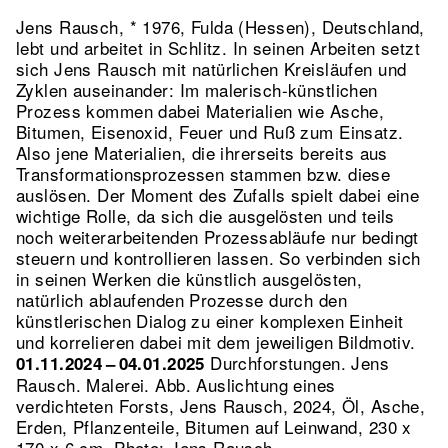
Jens Rausch, * 1976, Fulda (Hessen), Deutschland,
lebt und arbeitet in Schlitz. In seinen Arbeiten setzt
sich Jens Rausch mit natürlichen Kreisläufen und
Zyklen auseinander: Im malerisch-künstlichen
Prozess kommen dabei Materialien wie Asche,
Bitumen, Eisenoxid, Feuer und Ruß zum Einsatz.
Also jene Materialien, die ihrerseits bereits aus
Transformationsprozessen stammen bzw. diese
auslösen. Der Moment des Zufalls spielt dabei eine
wichtige Rolle, da sich die ausgelösten und teils
noch weiterarbeitenden Prozessabläufe nur bedingt
steuern und kontrollieren lassen. So verbinden sich
in seinen Werken die künstlich ausgelösten,
natürlich ablaufenden Prozesse durch den
künstlerischen Dialog zu einer komplexen Einheit
und korrelieren dabei mit dem jeweiligen Bildmotiv.
Durchforstungen. Jens
01.11.2024 – 04.01.2025
Rausch. Malerei.
Abb. Auslichtung eines
verdichteten Forsts, Jens Rausch, 2024, Öl, Asche,
Erden, Pflanzenteile, Bitumen auf Leinwand, 230 x
170 x 6 cm, Photo: Jens Rausch