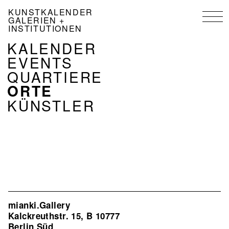
Direkt
KUNSTKALENDER
zum
GALERIEN +
Inhalt
INSTITUTIONEN
NAVIGATION
KALENDER
KALENDER
EVENTS
DE
QUARTIERE
ORTE
KÜNSTLER
mianki.Gallery
Kalckreuthstr. 15, B 10777
Berlin Süd