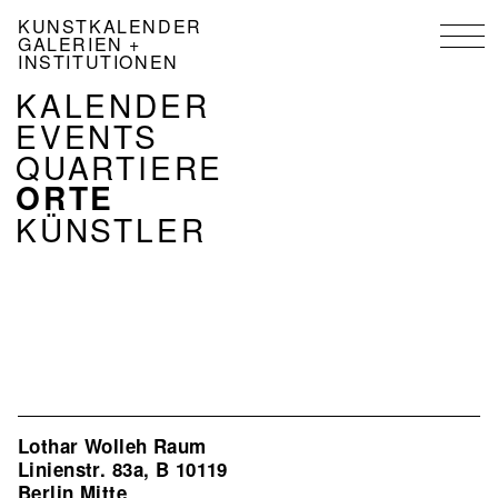
Direkt
KUNSTKALENDER
zum
GALERIEN +
Inhalt
INSTITUTIONEN
NAVIGATION
KALENDER
KALENDER
EVENTS
DE
QUARTIERE
ORTE
KÜNSTLER
Lothar Wolleh Raum
Linienstr. 83a, B 10119
Berlin Mitte