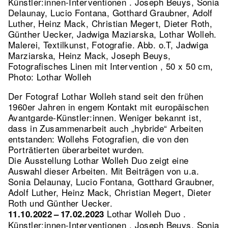
Künstler:innen-Interventionen . Joseph Beuys, Sonia
Delaunay, Lucio Fontana, Gotthard Graubner, Adolf
Luther, Heinz Mack, Christian Megert, Dieter Roth,
Günther Uecker, Jadwiga Maziarska, Lothar Wolleh.
Malerei, Textilkunst, Fotografie.
Abb. o.T, Jadwiga
Marziarska, Heinz Mack, Joseph Beuys,
Fotografisches Linen mit Intervention , 50 x 50 cm,
Photo: Lothar Wolleh
Der Fotograf Lothar Wolleh stand seit den frühen
1960er Jahren in engem Kontakt mit europäischen
Avantgarde-Künstler:innen. Weniger bekannt ist,
dass in Zusammenarbeit auch „hybride“ Arbeiten
entstanden: Wollehs Fotografien, die von den
Porträtierten überarbeitet wurden.
Die Ausstellung Lothar Wolleh Duo zeigt eine
Auswahl dieser Arbeiten. Mit Beiträgen von u.a.
Sonia Delaunay, Lucio Fontana, Gotthard Graubner,
Adolf Luther, Heinz Mack, Christian Megert, Dieter
Roth und Günther Uecker.
Lothar Wolleh Duo .
11.10.2022 – 17.02.2023
Künstler:innen-Interventionen . Joseph Beuys, Sonia