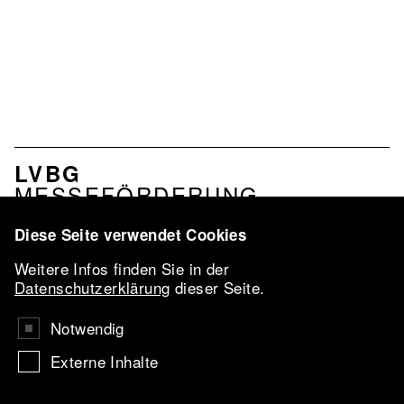
NAVIGATION
LVBG
VERBAND
MESSEFÖRDERUNG
PROFIL
LEISTUNGEN
Diese Seite verwendet Cookies
NETZWERK
Weitere Infos finden Sie in der
LVBG-
Datenschutzerklärung
dieser Seite.
KONFERENZ
2026
Notwendig
VBKI-PREIS
Externe Inhalte
UKRAINE
AARTIST IN