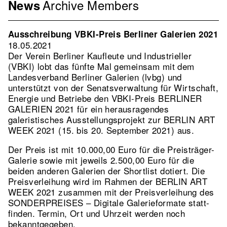
Archive
Members
Menu
News
Association
EN
Ausschreibung VBKI-Preis Berliner Galerien 2021
2nd
18.05.2021
Level
Der Verein Berliner Kaufleute und Industrieller
(VBKI) lobt das fünfte Mal gemeinsam mit dem
Landesverband Berliner Galerien (lvbg) und
unterstützt von der Senatsverwaltung für Wirtschaft,
Energie und Betriebe den VBKI-Preis BERLINER
GALERIEN 2021 für ein herausragendes
galeristisches Ausstellungsprojekt zur BERLIN ART
WEEK 2021 (15. bis 20. September 2021) aus.
Der Preis ist mit 10.000,00 Euro für die Preisträger-
Galerie sowie mit jeweils 2.500,00 Euro für die
beiden anderen Galerien der Shortlist dotiert. Die
Preisverleihung wird im Rahmen der BERLIN ART
WEEK 2021 zusammen mit der Preisverleihung des
SONDERPREISES – Digitale Galerieformate statt-
finden. Termin, Ort und Uhrzeit werden noch
bekanntgegeben.