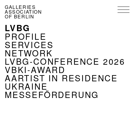
Skip
GALLERIES
to
ASSOCIATION
main
OF BERLIN
content
LVBG
MENU
ASSOCIATION
PROFILE
EN
SERVICES
NETWORK
LVBG-CONFERENCE 2026
VBKI-AWARD
AARTIST IN RESIDENCE
UKRAINE
MESSEFÖRDERUNG