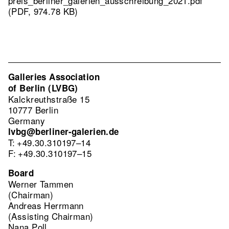
preis_berliner_galerien_ausschreibung_2021.pdf
(PDF, 974.78 KB)
Galleries Association
of Berlin (LVBG)
Kalckreuthstraße 15
10777 Berlin
Germany
lvbg@berliner-galerien.de
T: +49.30.310197–14
F: +49.30.310197–15
Board
Werner Tammen
(Chairman)
Andreas Herrmann
(Assisting Chairman)
Nana Poll