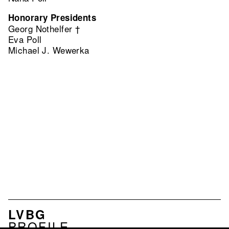
Honorary Presidents
Georg Nothelfer †
Eva Poll
Michael J. Wewerka
MENU
LVBG
ASSOCIATION
PROFILE