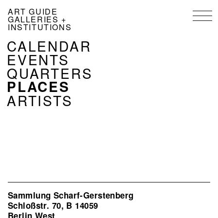
Skip
ART GUIDE
to
GALLERIES +
main
INSTITUTIONS
content
NAVIGATION
CALENDAR
KALENDER
EVENTS
EN
QUARTERS
PLACES
ARTISTS
Sammlung Scharf-Gerstenberg
Schloßstr. 70, B 14059
Berlin West