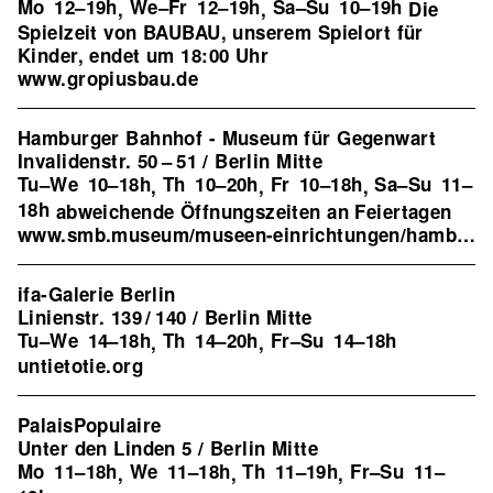
Mo
12–19h
We–Fr
12–19h
Sa–Su
10–19h
,
,
Die
Spielzeit von BAUBAU, unserem Spielort für
Kinder, endet um 18:00 Uhr
www.gropiusbau.de
Hamburger Bahnhof - Museum für Gegenwart
Invalidenstr. 50 – 51 / Berlin Mitte
Tu–We
10–18h
Th
10–20h
Fr
10–18h
Sa–Su
11–
,
,
,
18h
abweichende Öffnungszeiten an Feiertagen
www.smb.museum/museen-einrichtungen/hamburger-bahnhof/home/
ifa-Galerie Berlin
Linienstr. 139 / 140 / Berlin Mitte
Tu–We
14–18h
Th
14–20h
Fr–Su
14–18h
,
,
untietotie.org
PalaisPopulaire
Unter den Linden 5 / Berlin Mitte
Mo
11–18h
We
11–18h
Th
11–19h
Fr–Su
11–
,
,
,