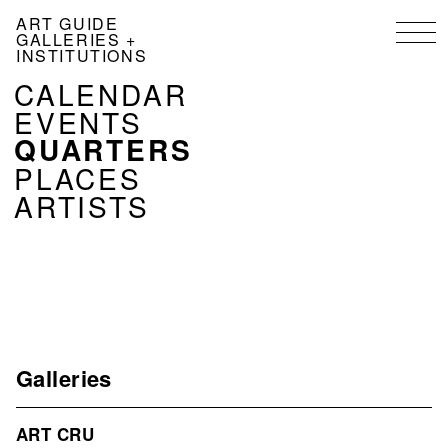
Skip
ART GUIDE
to
GALLERIES +
main
INSTITUTIONS
content
NAVIGATION
CALENDAR
KALENDER
EVENTS
QUARTERS
EN
PLACES
ARTISTS
Galleries
ART CRU