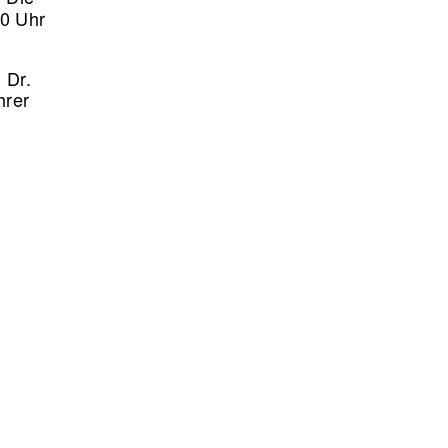
00 Uhr
 Dr.
hrer
.