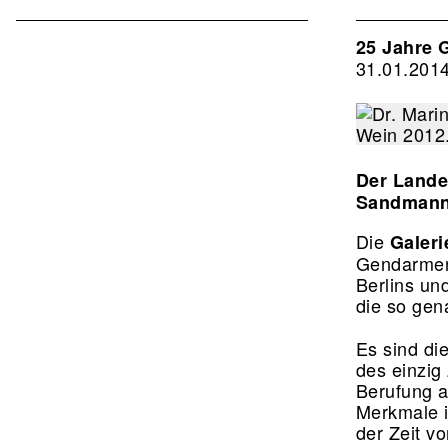
Verband
2nd
25 Jahre 
31.01.201
Level
Der Landes
Sandmann 
Die
Galer
Gendarmenm
Berlins und
die so gen
Es sind di
des einzig
Berufung a
Merkmale i
der Zeit v