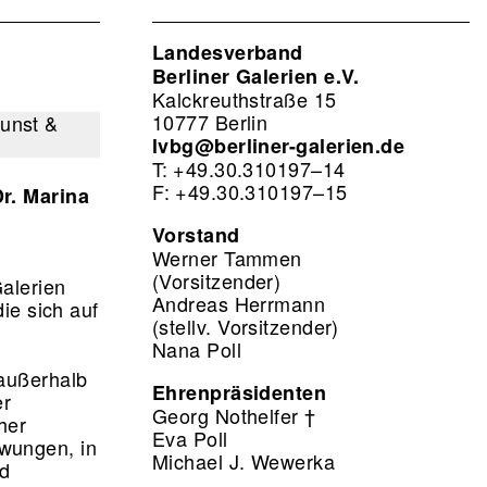
Landesverband
Berliner Galerien e.V.
Kalckreuthstraße 15
10777 Berlin
lvbg@berliner-galerien.de
T: +49.30.310197–14
F: +49.30.310197–15
Dr. Marina
Vorstand
Werner Tammen
(Vorsitzender)
alerien
Andreas Herrmann
die sich auf
(stellv. Vorsitzender)
.
Nana Poll
 außerhalb
Ehrenpräsidenten
er
Georg Nothelfer †
her
Eva Poll
wungen, in
Michael J. Wewerka
nd