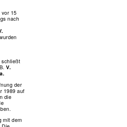
 vor 15
ngs nach
V.
wurden
 schließt
.B.
V.
a.
ffnung der
r 1989 auf
n die
ie
aben.
g mit dem
Die
.