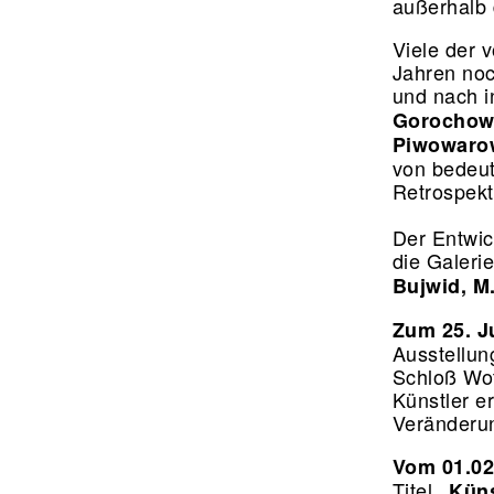
außerhalb d
Viele der 
Jahren no
und nach 
Gorochows
Piwowarow
von bedeu
Retrospekt
Der Entwic
die Galeri
Bujwid, M
Zum 25. J
Ausstellun
Schloß Wo
Künstler e
Veränderun
Vom 01.02
Titel
„Küns