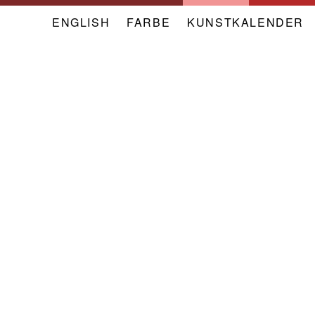
ENGLISH
FARBE
NAVIGATION
KUNSTKALENDER
META
VERBAND