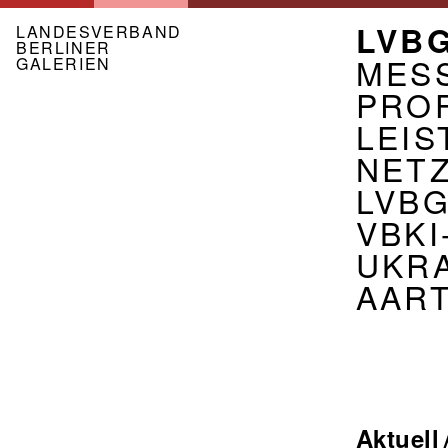
Direkt
NAVI
LVB
zum
LANDESVERBAND
BERLINER
Inhalt
VER
MES
GALERIEN
PROF
LEI
NET
LVBG
VBKI
UKR
AART
Navigat
Aktuell