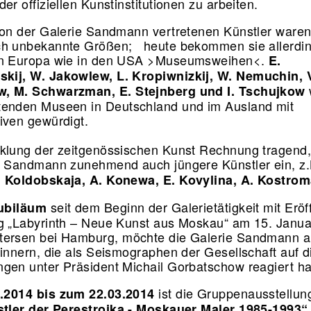
er offiziellen Kunstinstitutionen zu arbeiten.
von der Galerie Sandmann vertretenen Künstler waren
ch unbekannte Größen; heute bekommen sie allerdi
in Europa wie in den USA >Museumsweihen<.
E.
kij, W. Jakowlew, L. Kropiwnizkij, W. Nemuchin, 
, M. Schwarzman, E. Stejnberg und I. Tschujkow
tenden Museen in Deutschland und im Ausland mit
iven gewürdigt.
klung der zeitgenössischen Kunst Rechnung tragend,
e Sandmann zunehmend auch jüngere Künstler ein, z
. Koldobskaja, A. Konewa, E. Kovylina, A. Kostrom
seit dem Beginn der Galerietätigkeit mit Erö
ubiläum
g „Labyrinth – Neue Kunst aus Moskau“ am 15. Janua
tersen bei Hamburg, möchte die Galerie Sandmann a
rinnern, die als Seismographen der Gesellschaft auf d
gen unter Präsident Michail Gorbatschow reagiert h
ist die Gruppenausstellun
.2014 bis zum 22.03.2014
tler der Perestrojka - Moskauer Maler 1985-1993“