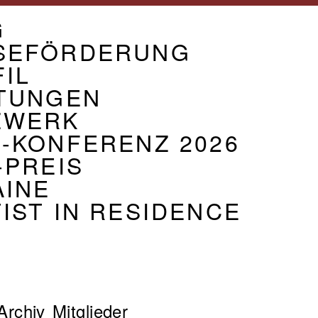
GATION
G
BAND
SEFÖRDERUNG
IL
STUNGEN
ZWERK
-KONFERENZ 2026
-PREIS
AINE
IST IN RESIDENCE
ion
Archiv
Mitglieder