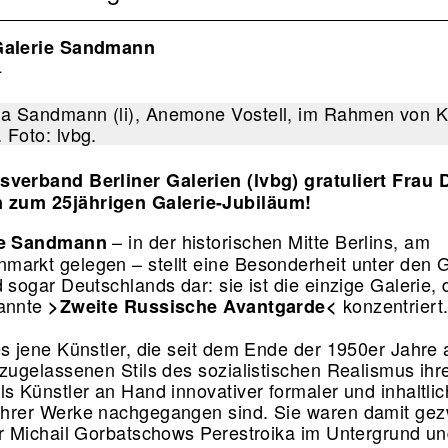
Galerie Sandmann
4
verband Berliner Galerien (lvbg) gratuliert Frau 
zum 25jährigen Galerie-Jubiläum!
– in der historischen Mitte Berlins, am
ie Sandmann
arkt gelegen – stellt eine Besonderheit unter den G
 sogar Deutschlands dar: sie ist die einzige Galerie, 
annte
konzentriert
>Zweite Russische Avantgarde<
es jene Künstler, die seit dem Ende der 1950er Jahre
 zugelassenen Stils des sozialistischen Realismus ihr
ls Künstler an Hand innovativer formaler und inhaltlic
hrer Werke nachgegangen sind. Sie waren damit gez
or Michail Gorbatschows Perestroika im Untergrund u