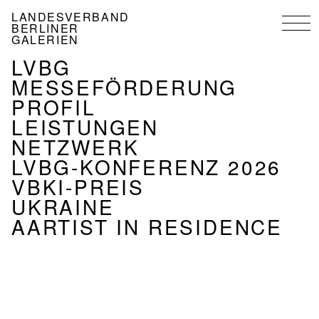
Direkt
LANDESVERBAND
zum
BERLINER
Inhalt
GALERIEN
NAVIGATION
LVBG
VERBAND
MESSEFÖRDERUNG
PROFIL
LEISTUNGEN
NETZWERK
LVBG-KONFERENZ 2026
VBKI-PREIS
UKRAINE
AARTIST IN RESIDENCE