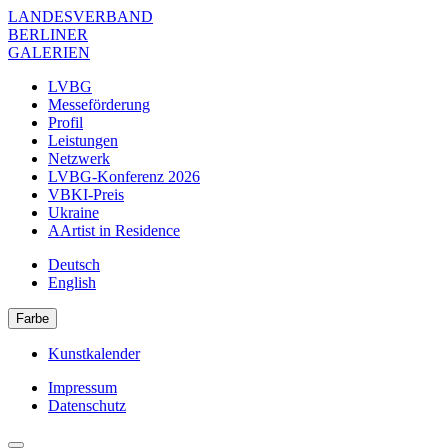
Direkt
LANDESVERBAND
zum
BERLINER
Inhalt
GALERIEN
LVBG
Messeförderung
Navigation
Profil
Verband
Leistungen
Netzwerk
LVBG-Konferenz 2026
VBKI-Preis
Ukraine
AArtist in Residence
Deutsch
English
Farbe
Kunstkalender
Navigation
Impressum
Meta
Datenschutz
Navigation
Verband
Footer