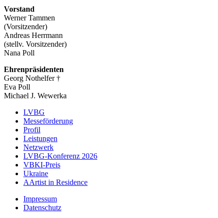
Vorstand
Werner Tammen
(Vorsitzender)
Andreas Herrmann
(stellv. Vorsitzender)
Nana Poll
Ehrenpräsidenten
Georg Nothelfer †
Eva Poll
Michael J. Wewerka
LVBG
Messeförderung
Navigation
Profil
Verband
Leistungen
Netzwerk
LVBG-Konferenz 2026
VBKI-Preis
Ukraine
AArtist in Residence
Impressum
Datenschutz
Navigation