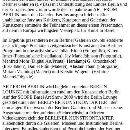
Berliner Galerien (LVBG) mit Unterstützung des Landes Berlin und
der Europäischen Union wurde die Teilnahme an ART FROM
BERLIN unter den Galerien Berlins ausgeschrieben. Eine
unabhängige Jury aus Kritikern, Kuratoren und Galeristen der
Kunstszene ermittelte die Teilnehmer an dieser ersten Präsentation
auf dem in Europa wichtigsten Messeplatz für Kunst in Basel.
Im Ergebnis präsentieren neun Berliner Galerien sowohl etablierte
als auch junge Positionen zeitgenössicher Kunst aus dem Berliner
Programm in one artist shows: Julian Eirich (Fotografie), Karen
Irmer (Fotografische Installation), Jay Mark Johnson (Fotografie),
Manfred Mohr (Digital Art/Prints), Haralampi G. Oroschakoff
(Installation), Daniel Pitín (Malerei), Alastair Thain (Fotografie),
Miriam Vlaming (Malerei) und Kerstin Wagener (Hybride
Malerei/Objekte).
ART FROM BERLIN wird begleitet von einer BERLIN
LOUNGE mit Informationen rund um den Kunststandort Berlin.
Auf der SCOPE Basel Art Show 2009 wird die Berlin Lounge
gestaltet durch den BERLINER KUNSTKONTAKTER - den
einmaligen Kreativscout der Berliner Galerien- und Museenszene.
Ausgestattet mit der auf einem Sicherheitshelm fixierten
Videokamera zieht der BERLINER KUNSTKONTAKTER
allabendlich durch die Galerien, Museen und Institutionen Berlins,
interviewt Künstler, Galeristen und Persönlichkeiten der Berliner