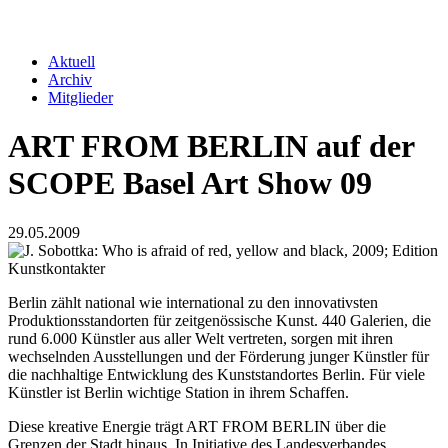
Verband
Aktuell
Archiv
Navigation
Mitglieder
Verband
2nd
ART FROM BERLIN auf der
Level
SCOPE Basel Art Show 09
29.05.2009
Berlin zählt national wie international zu den innovativsten
Produktionsstandorten für zeitgenössische Kunst. 440 Galerien, die
rund 6.000 Künstler aus aller Welt vertreten, sorgen mit ihren
wechselnden Ausstellungen und der Förderung junger Künstler für
die nachhaltige Entwicklung des Kunststandortes Berlin. Für viele
Künstler ist Berlin wichtige Station in ihrem Schaffen.
Diese kreative Energie trägt ART FROM BERLIN über die
Grenzen der Stadt hinaus. In Initiative des Landesverbandes