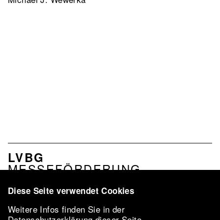
NAVIGATION
LVBG
VERBAND
MESSEFÖRDERUNG
PROFIL
LEISTUNGEN
Diese Seite verwendet Cookies
NETZWERK
Weitere Infos finden Sie in der
LVBG-
Datenschutzerklärung
dieser Seite.