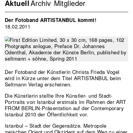
Archiv
Mitglieder
Navigation
Aktuell
Verband
2nd
Der Fotoband ARTISTANBUL kommt!
Level
18.02.2011
Der Fotoband der Künstlerin Christa Frieda Vogel
wird in Kürze unter dem Titel ARTISTANBUL beim
Seltmann Verlag erscheinen.
Die Künstlerin stellte Ihre Künstler- und Stadt-
Portraits von Istanbul erstmals im Rahmen der ART
FROM BERLIN-Präsentation auf der Contemporary
Istanbul 2010 der Öffentlichkeit vor.
Istanbul – Stadt der Gegensätze. Metropole
zwischen Orient und Okzident auf dem Weg zu einer