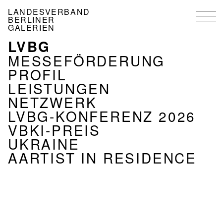
Direkt
LANDESVERBAND
zum
BERLINER
Inhalt
GALERIEN
LVBG
NAVIGATION
VERBAND
MESSEFÖRDERUNG
PROFIL
LEISTUNGEN
NETZWERK
LVBG-KONFERENZ 2026
VBKI-PREIS
UKRAINE
AARTIST IN RESIDENCE