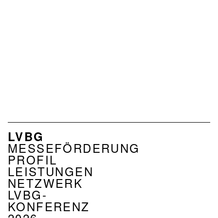
NAVIGATION
LVBG
VERBAND
MESSEFÖRDERUNG
PROFIL
LEISTUNGEN
NETZWERK
LVBG-
KONFERENZ
2026