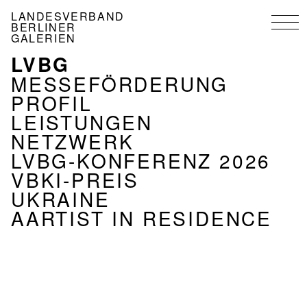
Direkt
LANDESVERBAND
zum
BERLINER
Inhalt
GALERIEN
LVBG
NAVIGATION
VERBAND
MESSEFÖRDERUNG
PROFIL
LEISTUNGEN
NETZWERK
LVBG-KONFERENZ 2026
VBKI-PREIS
UKRAINE
AARTIST IN RESIDENCE