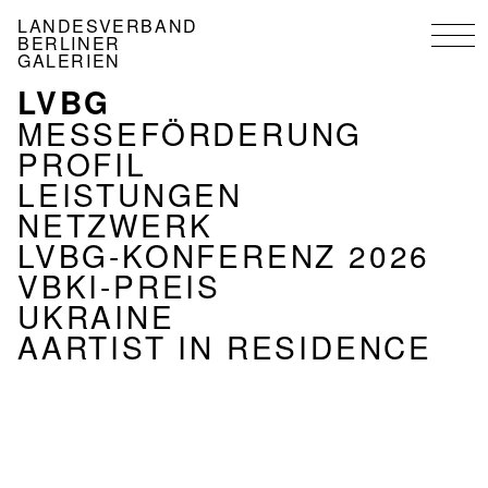
Direkt
LANDESVERBAND
zum
BERLINER
Inhalt
GALERIEN
LVBG
NAVIGATION
VERBAND
MESSEFÖRDERUNG
PROFIL
LEISTUNGEN
NETZWERK
LVBG-KONFERENZ 2026
VBKI-PREIS
UKRAINE
AARTIST IN RESIDENCE