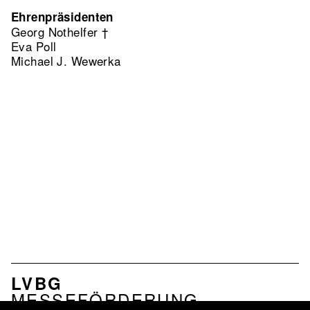
Ehrenpräsidenten
Georg Nothelfer †
Eva Poll
Michael J. Wewerka
NAVIGATION
LVBG
VERBAND
MESSEFÖRDERUNG