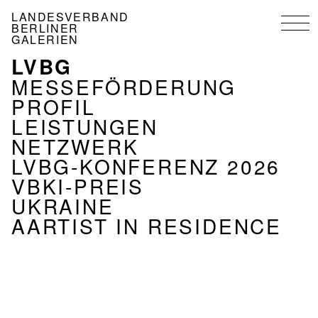
Direkt
LANDESVERBAND
zum
BERLINER
Inhalt
GALERIEN
LVBG
NAVIGATION
VERBAND
MESSEFÖRDERUNG
PROFIL
LEISTUNGEN
NETZWERK
LVBG-KONFERENZ 2026
VBKI-PREIS
UKRAINE
AARTIST IN RESIDENCE