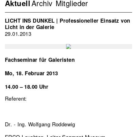
Archiv
Mitglieder
Navigation
Aktuell
Verband
2nd
LICHT INS DUNKEL | Professioneller Einsatz von
Level
Licht in der Galerie
29.01.2013
Fachseminar für Galeristen
Mo, 18. Februar 2013
14.00 – 18.00 Uhr
Referent:
Dr. - Ing. Wolfgang Roddewig
ERCO Leuchten, Leiter Segment Museum