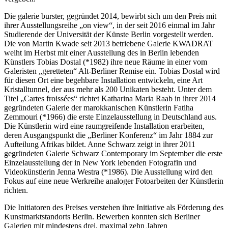
Die galerie burster, gegründet 2014, bewirbt sich um den Preis mit
ihrer Ausstellungsreihe „on view“, in der seit 2016 einmal im Jahr
Studierende der Universität der Künste Berlin vorgestellt werden.
Die von Martin Kwade seit 2013 betriebene Galerie KWADRAT
weiht im Herbst mit einer Ausstellung des in Berlin lebenden
Künstlers Tobias Dostal (*1982) ihre neue Räume in einer vom
Galeristen „geretteten“ Alt-Berliner Remise ein. Tobias Dostal wird
für diesen Ort eine begehbare Installation entwickeln, eine Art
Kristalltunnel, der aus mehr als 200 Unikaten besteht. Unter dem
Titel „Cartes froissées“ richtet Katharina Maria Raab in ihrer 2014
gegründeten Galerie der marokkanischen Künstlerin Fatiha
Zemmouri (*1966) die erste Einzelausstellung in Deutschland aus.
Die Künstlerin wird eine raumgreifende Installation erarbeiten,
deren Ausgangs­punkt die „Berliner Konferenz“ im Jahr 1884 zur
Aufteilung Afrikas bildet. Anne Schwarz zeigt in ihrer 2011
gegründeten Galerie Schwarz Contemporary im September die erste
Einzelausstellung der in New York lebenden Fotografin und
Videokünstlerin Jenna Westra (*1986). Die Ausstellung wird den
Fokus auf eine neue Werkreihe analoger Fotoarbeiten der Künstlerin
rich­ten.
Die Initiatoren des Preises verstehen ihre Initiative als Förderung des
Kunst­markt­­stand­­orts Berlin. Bewerben konnten sich Berliner
Galerien mit mindestens drei, maximal zehn Jahren