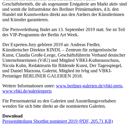
Geschäftsbetrieb, die als sogenannte Erstgalerie am Markt aktiv sind
und somit die Infrastruktur des Berliner Primärmarktes, d.h. den
Handel mit Kunstwerken direkt aus den Ateliers der Künstlerinnen
und Künstler garantieren.
Die Preisverleihung findet am 13. September 2019 statt. Sie ist Teil
des VIP-Programms der Berlin Art Week.
Der Experten-Jury gehören 2019 an: Andreas Fiedler,
Künstlerischer Direktor KINDL – Zentrum für zeitgenössische
Kunst, Claudia Große-Leege, Ge­schäfts­führerin Verband deutscher
Unternehmerinnen (VdU) und Mitglied VBKI-Kulturausschuss,
Nicola Kuhn, Redakteurin für Bildende Kunst, Der Tagesspiegel,
und Daniel Marzona, Galerist, Mitglied im lvbg und VBKI-
Preisträger BERLINER GALERIEN 2018.
Weitere Informationen unter:
www.berliner-galerien.de/vbki-preis
,
www.vbki.de/galerienpreis
Für Pressematerial zu den Galerien und Ausstellungsvorhaben
wenden Sie sich bitte direkt an die nominierten Galerien.
Download
Pressemitteilung Shortlist nominiert 2019 (PDF, 205.71 KB)