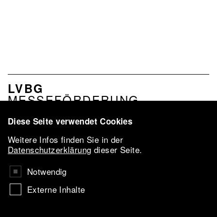
NAVIGATION
LVBG
VERBAND
MESSEFÖRDERUNG
PROFIL
LEISTUNGEN
Diese Seite verwendet Cookies
NETZWERK
Weitere Infos finden Sie in der
LVBG-
Datenschutzerklärung
dieser Seite.
KONFERENZ
2026
Notwendig
VBKI-PREIS
Externe Inhalte
UKRAINE
AARTIST IN
RESIDENCE