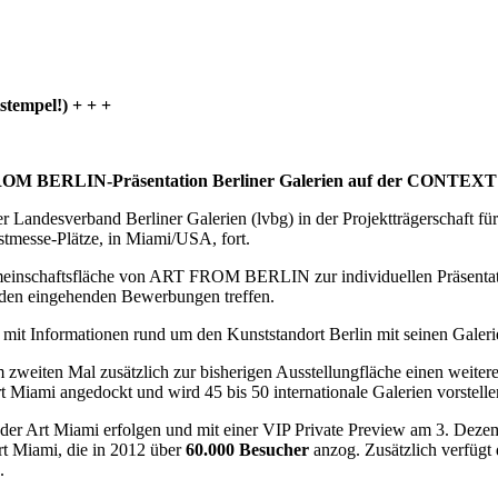
stempel!) + + +
M BERLIN-Präsentation Berliner Galerien auf der CONTEXT 
Landesverband Berliner Galerien (lvbg) in der Projektträgerschaft fü
stmesse-Plätze, in Miami/USA, fort.
einschaftsfläche von ART FROM BERLIN zur individuellen Präsentatio
er den eingehenden Bewerbungen treffen.
mit Informationen rund um den Kunststandort Berlin mit seinen Galeri
weiten Mal zusätzlich zur bisherigen Ausstellungfläche einen weitere
Miami angedockt und wird 45 bis 50 internationale Galerien vorstell
 Art Miami erfolgen und mit einer VIP Private Preview am 3. Dezemb
rt Miami, die in 2012 über
60.000 Besucher
anzog. Zusätzlich verfüg
h.