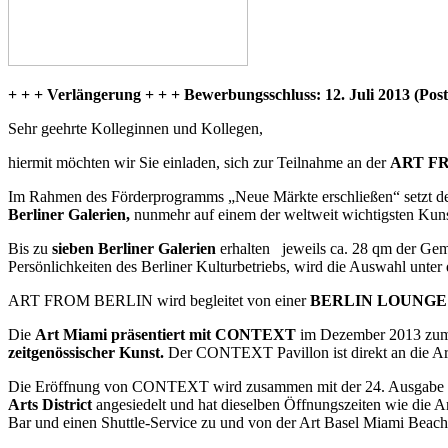
+ + + Verlängerung + + + Bewerbungsschluss: 12. Juli 2013 (Post
Sehr geehrte Kolleginnen und Kollegen,
hiermit möchten wir Sie einladen, sich zur Teilnahme an der
ART FRO
Im Rahmen des Förderprogramms „Neue Märkte erschließen“ setzt der 
Berliner Galerien,
nunmehr auf einem der weltweit wichtigsten Kun
Bis zu
sieben Berliner Galerien
erhalten jeweils ca. 28 qm der Gem
Persönlichkeiten des Berliner Kulturbetriebs, wird die Auswahl unt
ART FROM BERLIN wird begleitet von einer
BERLIN LOUNGE
Die
Art Miami präsentiert mit CONTEXT
im Dezember 2013 zum z
zeitgenössischer Kunst.
Der CONTEXT Pavillon ist direkt an die Art 
Die Eröffnung von CONTEXT wird zusammen mit der 24. Ausgabe der
Arts District
angesiedelt und hat dieselben Öffnungszeiten wie die A
Bar und einen Shuttle-Service zu und von der Art Basel Miami Beac