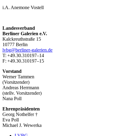
i.A. Anemone Vostell
Landesverband
Berliner Galerien e.V.
Kalckreuthstraße 15
10777 Berlin
lvbg@berliner-galerien.de
T: +49.30.310197–14
F: +49.30.310197–15
Vorstand
Werner Tammen
(Vorsitzender)
Andreas Herrmann
(stellv. Vorsitzender)
Nana Poll
Ehrenpräsidenten
Georg Nothelfer †
Eva Poll
Michael J. Wewerka
LVBG