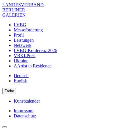
Direkt
LANDESVERBAND
zum
BERLINER
Inhalt
GALERIEN
LVBG
Messeförderung
Navigation
Profil
Verband
Leistungen
Netzwerk
LVBG-Konferenz 2026
VBKI-Preis
Ukraine
AArtist in Residence
Deutsch
English
Farbe
Kunstkalender
Navigation
Impressum
Meta
Datenschutz
Navigation
Verband
Footer