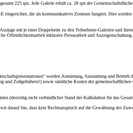
sgesamt 225 qm. Jede Galerie erhält ca. 28 qm der Gemeinschaftsfläche
eingerichtet, die als kommunikatives Zentrum fungiert. Hier werden
age mit je einer Doppelseite zu den Teilnehmer-Galerien und ihren K
iche Öffentlichkeitsarbeit inklusive Pressearbeit und Anzeigenschaltung
chaftspräsentationen“ werden Anmietung, Ausstattung und Betrieb de
ng und Zollgebühren!) sowie sämtliche Kosten der gemeinschaftlichen Ö
en (derzeitig nicht verbindlicher Stand der Kalkulation für das Gesam
 wir darauf hin, dass kein Rechtsanspruch auf die Gewährung der Zu