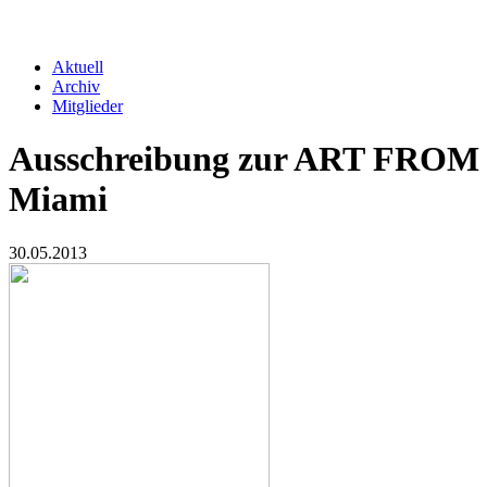
Verband
Aktuell
Archiv
Navigation
Mitglieder
Verband
2nd
Ausschreibung zur ART FROM B
Level
Miami
30.05.2013