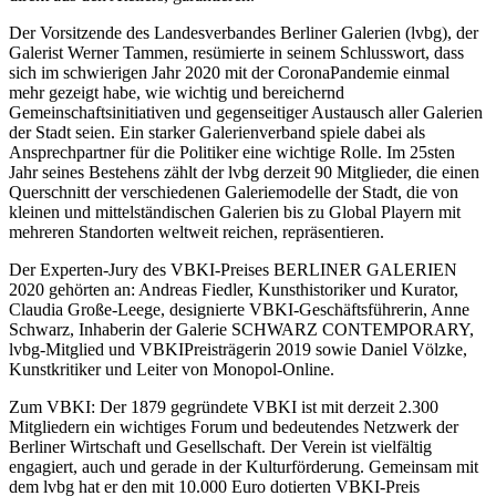
Der Vorsitzende des Landesverbandes Berliner Galerien (lvbg), der
Galerist Werner Tammen, resümierte in seinem Schlusswort, dass
sich im schwierigen Jahr 2020 mit der CoronaPandemie einmal
mehr gezeigt habe, wie wichtig und bereichernd
Gemeinschaftsinitiativen und gegenseitiger Austausch aller Galerien
der Stadt seien. Ein starker Galerienverband spiele dabei als
Ansprechpartner für die Politiker eine wichtige Rolle. Im 25sten
Jahr seines Bestehens zählt der lvbg derzeit 90 Mitglieder, die einen
Querschnitt der verschiedenen Galeriemodelle der Stadt, die von
kleinen und mittelständischen Galerien bis zu Global Playern mit
mehreren Standorten weltweit reichen, repräsentieren.
Der Experten-Jury des VBKI-Preises BERLINER GALERIEN
2020 gehörten an: Andreas Fiedler, Kunsthistoriker und Kurator,
Claudia Große-Leege, designierte VBKI-Geschäftsführerin, Anne
Schwarz, Inhaberin der Galerie SCHWARZ CONTEMPORARY,
lvbg-Mitglied und VBKIPreisträgerin 2019 sowie Daniel Völzke,
Kunstkritiker und Leiter von Monopol-Online.
Zum VBKI: Der 1879 gegründete VBKI ist mit derzeit 2.300
Mitgliedern ein wichtiges Forum und bedeutendes Netzwerk der
Berliner Wirtschaft und Gesellschaft. Der Verein ist vielfältig
engagiert, auch und gerade in der Kulturförderung. Gemeinsam mit
dem lvbg hat er den mit 10.000 Euro dotierten VBKI-Preis