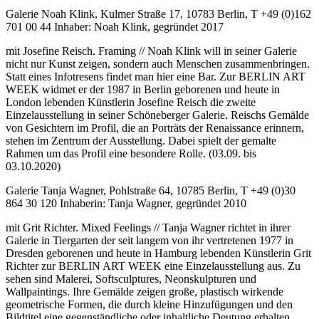
Galerie Noah Klink, Kulmer Straße 17, 10783 Berlin, T +49 (0)162
701 00 44 Inhaber: Noah Klink, gegründet 2017
mit Josefine Reisch. Framing // Noah Klink will in seiner Galerie
nicht nur Kunst zeigen, sondern auch Menschen zusammenbringen.
Statt eines Infotresens findet man hier eine Bar. Zur BERLIN ART
WEEK widmet er der 1987 in Berlin geborenen und heute in
London lebenden Künstlerin Josefine Reisch die zweite
Einzelausstellung in seiner Schöneberger Galerie. Reischs Gemälde
von Gesichtern im Profil, die an Porträts der Renaissance erinnern,
stehen im Zentrum der Ausstellung. Dabei spielt der gemalte
Rahmen um das Profil eine besondere Rolle. (03.09. bis
03.10.2020)
Galerie Tanja Wagner, Pohlstraße 64, 10785 Berlin, T +49 (0)30
864 30 120 Inhaberin: Tanja Wagner, gegründet 2010
mit Grit Richter. Mixed Feelings // Tanja Wagner richtet in ihrer
Galerie in Tiergarten der seit langem von ihr vertretenen 1977 in
Dresden geborenen und heute in Hamburg lebenden Künstlerin Grit
Richter zur BERLIN ART WEEK eine Einzelausstellung aus. Zu
sehen sind Malerei, Softsculptures, Neonskulpturen und
Wallpaintings. Ihre Gemälde zeigen große, plastisch wirkende
geometrische Formen, die durch kleine Hinzufügungen und den
Bildtitel eine gegenständliche oder inhaltliche Deutung erhalten.