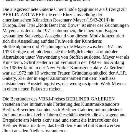
Die ausgezeichnete Galerie ChertLüdde (gegründet 2016) zeigt zur
BERLIN ART WEEK die erste Einzelausstellung der
amerikanischen Künstlerin Rosemary Mayer (1943-2014) in
Europa. Der Titel „Rods Bent Into Bows“ ist einer der Zeichnungen
Mayers aus dem Jahr 1971 entnommen, die einen zum Bogen
gespannten Stab zeigt. Ausgehend von diesem Motiv konzentriert
sich die Ausstellung auf das Frühwerk der Künstlerin:
Stoffskulpturen und Zeichnungen, die Mayer zwischen 1971 bis
1973 fertigte und mit denen sie die Möglichkeiten skulpturaler
Abstraktion unter Verwendung von Stoffen auslotete. Mayer war als
Künstlerin, Schriftstellerin und Feministin der 1960er- bis Anfang
der 1980er Jahre in der New Yorker Kunstszene aktiv. Außerdem
war sie 1972 mit 19 weiteren Frauen Gründungsmitglied der A.I.R.
Gallery. Ziel der in enger Zusammenarbeit mit dem Nachlass
entstandenen Ausstellung ist es, das wenig rezipierte Werk Mayers
in einen neuen Fokus zu rücken.
Die Begründer des VBKI-Preises BERLINER GALERIEN
verstehen ihre Initiative als Förderung des Kunstmarktstandorts
Berlin. Bewerben konnten sich Berliner Galerien mit mindestens
drei und maximal zehn Jahren Geschäftsbetrieb, die als sogenannte
Erstgalerie am Markt aktiv sind und somit die Infrastruktur des
Berliner Primärmarktes, das heißt den Handel mit Kunstwerken
direkt aus den Ateliers, garantieren.