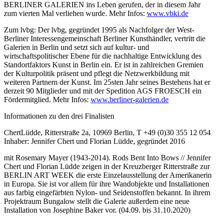
BERLINER GALERIEN ins Leben gerufen, der in diesem Jahr
zum vierten Mal verliehen wurde. Mehr Infos:
www.vbki.de
Zum lvbg: Der lvbg, gegründet 1995 als Nachfolger der West-
Berliner Interessengemeinschaft Berliner Kunsthändler, vertritt die
Galerien in Berlin und setzt sich auf kultur- und
wirtschaftspolitischer Ebene für die nachhaltige Entwicklung des
Standortfaktors Kunst in Berlin ein. Er ist in zahlreichen Gremien
der Kulturpolitik präsent und pflegt die Netzwerkbildung mit
weiteren Partnern der Kunst. Im 25sten Jahr seines Bestehens hat er
derzeit 90 Mitglieder und mit der Spedition AGS FROESCH ein
Fördermitglied. Mehr Infos:
www.berliner-galerien.de
Informationen zu den drei Finalisten
ChertLüdde, Ritterstraße 2a, 10969 Berlin, T +49 (0)30 355 12 054
Inhaber: Jennifer Chert und Florian Lüdde, gegründet 2016
mit Rosemary Mayer (1943-2014). Rods Bent Into Bows // Jennifer
Chert und Florian Lüdde zeigen in der Kreuzberger Ritterstraße zur
BERLIN ART WEEK die erste Einzelausstellung der Amerikanerin
in Europa. Sie ist vor allem für ihre Wandobjekte und Installationen
aus farbig eingefärbten Nylon- und Seidenstoffen bekannt. In ihrem
Projektraum Bungalow stellt die Galerie außerdem eine neue
Installation von Josephine Baker vor. (04.09. bis 31.10.2020)