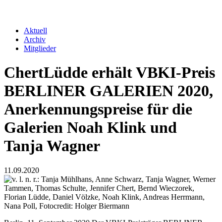
Verband
Aktuell
Archiv
Navigation
Mitglieder
Verband
2nd
ChertLüdde erhält VBKI-Preis
Level
BERLINER GALERIEN 2020,
Anerkennungspreise für die
Galerien Noah Klink und
Tanja Wagner
11.09.2020