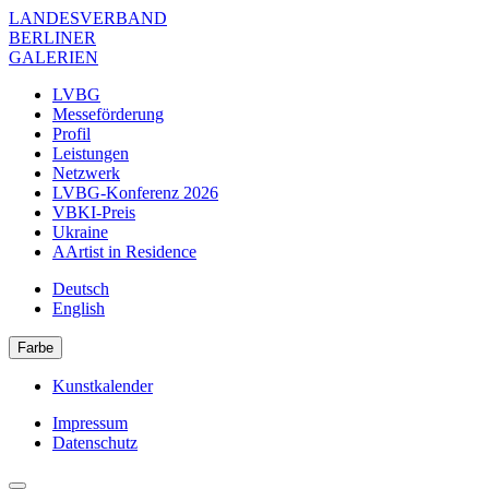
Direkt
LANDESVERBAND
zum
BERLINER
Inhalt
GALERIEN
LVBG
Messeförderung
Navigation
Profil
Verband
Leistungen
Netzwerk
LVBG-Konferenz 2026
VBKI-Preis
Ukraine
AArtist in Residence
Deutsch
English
Farbe
Kunstkalender
Navigation
Impressum
Meta
Datenschutz
Navigation
Verband
Footer