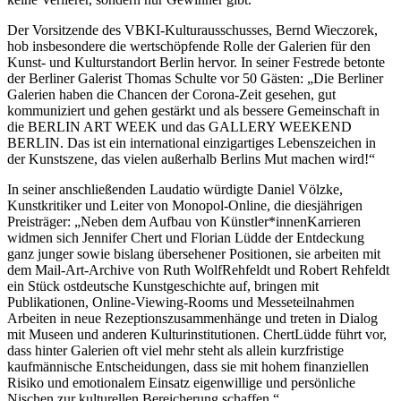
Der Vorsitzende des VBKI-Kulturausschusses, Bernd Wieczorek,
hob insbesondere die wertschöpfende Rolle der Galerien für den
Kunst- und Kulturstandort Berlin hervor. In seiner Festrede betonte
der Berliner Galerist Thomas Schulte vor 50 Gästen: „Die Berliner
Galerien haben die Chancen der Corona-Zeit gesehen, gut
kommuniziert und gehen gestärkt und als bessere Gemeinschaft in
die BERLIN ART WEEK und das GALLERY WEEKEND
BERLIN. Das ist ein international einzigartiges Lebenszeichen in
der Kunstszene, das vielen außerhalb Berlins Mut machen wird!“
In seiner anschließenden Laudatio würdigte Daniel Völzke,
Kunstkritiker und Leiter von Monopol-Online, die diesjährigen
Preisträger: „Neben dem Aufbau von Künstler*innenKarrieren
widmen sich Jennifer Chert und Florian Lüdde der Entdeckung
ganz junger sowie bislang übersehener Positionen, sie arbeiten mit
dem Mail-Art-Archive von Ruth WolfRehfeldt und Robert Rehfeldt
ein Stück ostdeutsche Kunstgeschichte auf, bringen mit
Publikationen, Online-Viewing-Rooms und Messeteilnahmen
Arbeiten in neue Rezeptionszusammenhänge und treten in Dialog
mit Museen und anderen Kulturinstitutionen. ChertLüdde führt vor,
dass hinter Galerien oft viel mehr steht als allein kurzfristige
kaufmännische Entscheidungen, dass sie mit hohem finanziellen
Risiko und emotionalem Einsatz eigenwillige und persönliche
Nischen zur kulturellen Bereicherung schaffen.“