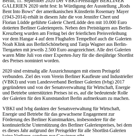
Berlin, 11. September 2020 Der VBKI-Preisträger BERLINER
GALERIEN 2020 steht fest: In Würdigung der Ausstellung „Rods
Bent Into Bows“ der amerikanischen Künstlerin Rosemary Mayer
(1943-2014) erhält in diesem Jahr die von Jennifer Chert und
Florian Lüdde geführte Galerie ChertLüdde den mit 10.000 Euro
dotierten Berliner Galerienpreis. Neben den Preisträgern aus Berlin-
Kreuzberg wurden am Freitag bei der feierlichen Preisverleihung
vor dem Hangar 4 auf dem Flughafen Tempelhof auch die Galerien
Noah Klink aus BerlinSchöneberg und Tanja Wagner aus Berlin-
Tiergarten mit jeweils 2.500 Euro ausgezeichnet. Alle drei Galerien
waren Mitte Juli von einer Experten-Jury für die diesjährige Shortlist
des Preises nominiert worden.
2020 sind erstmalig alle Auszeichnungen mit einem Preisgeld
verbunden. Ziel des vom Verein Berliner Kaufleute und Industrieller
(VBKI) und vom Landesverband Berliner Galerien (lvbg) 2017
gegründeten und von der Senatsverwaltung für Wirtschaft, Energie
und Betriebe unterstützten Preises ist es, auf die bedeutende Rolle
der Galerien für den Kunststandort Berlin aufmerksam zu machen.
VBKI und lvbg dankten der Senatsverwaltung für Wirtschaft,
Energie und Betriebe für das gewachsene Engagement zur
Förderung des Berliner Kunstmarktes, insbesondere für die
kontinuierliche Unterstützung des Berliner Galerienpreises, bei dem
es dieses Jahr aufgrund der Preisgelder für alle Shortlist-Galerien
keine Verlierer, sondern nur Gewinner gibt.