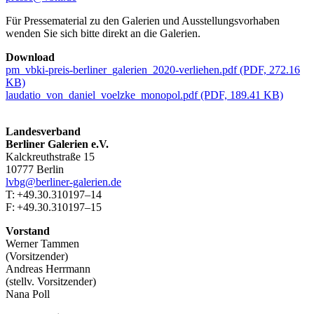
Für Pressematerial zu den Galerien und Ausstellungsvorhaben
wenden Sie sich bitte direkt an die Galerien.
Download
pm_vbki-preis-berliner_galerien_2020-verliehen.pdf (PDF, 272.16
KB)
laudatio_von_daniel_voelzke_monopol.pdf (PDF, 189.41 KB)
Landesverband
Berliner Galerien e.V.
Kalckreuthstraße 15
10777 Berlin
lvbg@berliner-galerien.de
T: +49.30.310197–14
F: +49.30.310197–15
Vorstand
Werner Tammen
(Vorsitzender)
Andreas Herrmann
(stellv. Vorsitzender)
Nana Poll