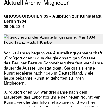
Archiv
Mitglieder
Navigation
Aktuell
Verband
2nd
GROSSGÖRSCHEN 35 - Aufbruch zur Kunststadt
Level
Berlin 1964
28.05.2014
Vor 50 Jahren begann die Ausstellungsgemeinschaft
„Großgörschen 35“ in der gleichnamigen Strasse
des Berliner Bezirks Schöneberg ihre fast vier Jahre
dauernde Ausstellungstätigkeit. Sie gilt als erste
Künstlergalerie nach 1945 in Deutschland, viele
heute bekannte Künstler gehörten zu ihren
Mitgliedern.
„Großgörschen 35“ war drei Jahre nach dem
Mauerbau das Laboratorium einer neuen figurativen
Kunst, welche das Informel ablösen und von hier
aus die westdeutsche Kunst bis weit in die 1980er