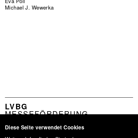
Eva Poll
Michael J. Wewerka
NAVIGATION
LVBG
VERBAND
MESSEFÖRDERUNG
PROFIL
LEISTUNGEN
Diese Seite verwendet Cookies
NETZWERK