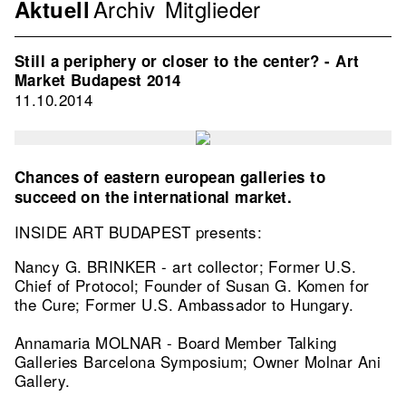
Archiv
Mitglieder
Navigation
Aktuell
Verband
2nd
Still a periphery or closer to the center? - Art
Level
Market Budapest 2014
11.10.2014
Chances of eastern european galleries to
succeed on the international market.
INSIDE ART BUDAPEST presents:
Nancy G. BRINKER - art collector; Former U.S.
Chief of Protocol; Founder of Susan G. Komen for
the Cure; Former U.S. Ambassador to Hungary.
Annamaria MOLNAR - Board Member Talking
Galleries Barcelona Symposium; Owner Molnar Ani
Gallery.