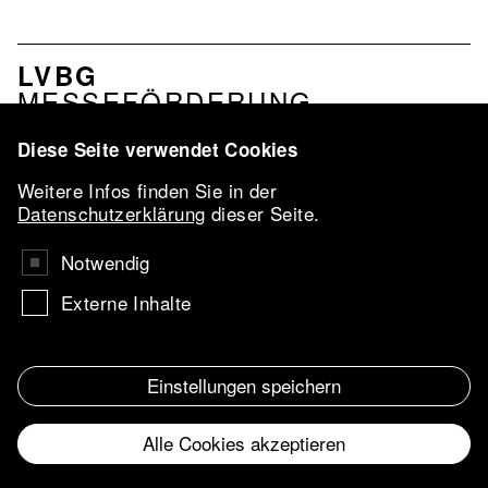
NAVIGATION
LVBG
VERBAND
MESSEFÖRDERUNG
PROFIL
LEISTUNGEN
Diese Seite verwendet Cookies
NETZWERK
Weitere Infos finden Sie in der
LVBG-
Datenschutzerklärung
dieser Seite.
KONFERENZ
2026
Notwendig
VBKI-PREIS
Externe Inhalte
UKRAINE
AARTIST IN
RESIDENCE
Einstellungen speichern
IMPRESSUM
Navigation
Alle Cookies akzeptieren
DATENSCHUTZ
Footer
Verband
Withdraw consent