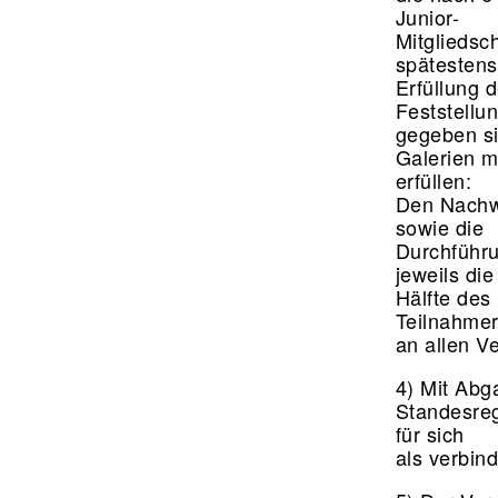
Junior-
Mitgliedsc
spätestens
Erfüllung 
Feststellu
gegeben s
Galerien m
erfüllen:
Den Nachw
sowie die
Durchführu
jeweils di
Hälfte des 
Teilnahme
an allen V
4) Mit Abg
Standesreg
für sich
als verbin