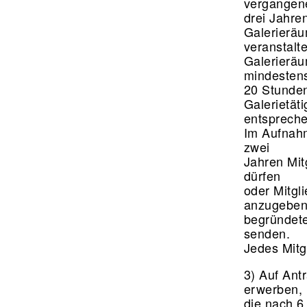
vergange
drei Jahre
Galerierä
veranstalt
Galerieräu
mindesten
20 Stunden
Galerietät
entspreche
Im Aufnahm
zwei
Jahren Mit
dürfen
oder Mitgl
anzugeben
begründete
senden.
Jedes Mitg
3) Auf Ant
erwerben,
die nach 6