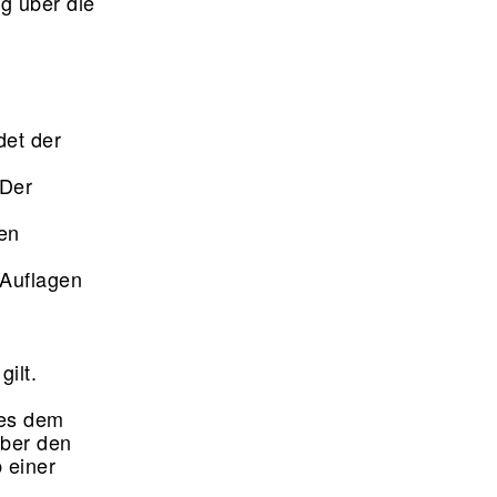
g über die
det der
 Der
gen
 Auflagen
d
ilt.
ies dem
über den
 einer