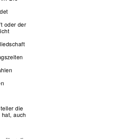
det
ft oder der
icht
liedschaft
gszeiten
ahlen
en
.
teller die
 hat, auch