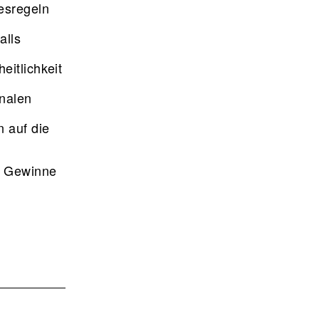
desregeln
alls
eitlichkeit
onalen
n auf die
, Gewinne