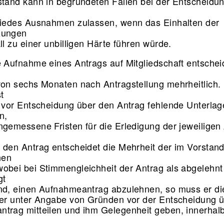
stand kann in begründeten Fällen bei der Entscheidun
liedes Ausnahmen zulassen, wenn das Einhalten der
zungen
ll zu einer unbilligen Härte führen würde.
e Aufnahme eines Antrags auf Mitgliedschaft entschei
von sechs Monaten nach Antragstellung mehrheitlich.
st
, vor Entscheidung über den Antrag fehlende Unterla
rn,
ngemessene Fristen für die Erledigung der jeweiligen
 den Antrag entscheidet die Mehrheit der im Vorstan
nen
obei bei Stimmengleichheit der Antrag als abgelehnt g
gt
nd, einen Aufnahmeantrag abzulehnen, so muss er d
ler unter Angabe von Gründen vor der Entscheidung 
trag mitteilen und ihm Gelegenheit geben, innerhalb