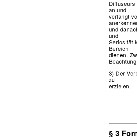
Diffuseurs
an und
verlangt vo
anerkenn
und danach
und
Seriosität 
Bereich
dienen. Zw
Beachtung 
3) Der Ver
zu
erzielen.
§ 3 For