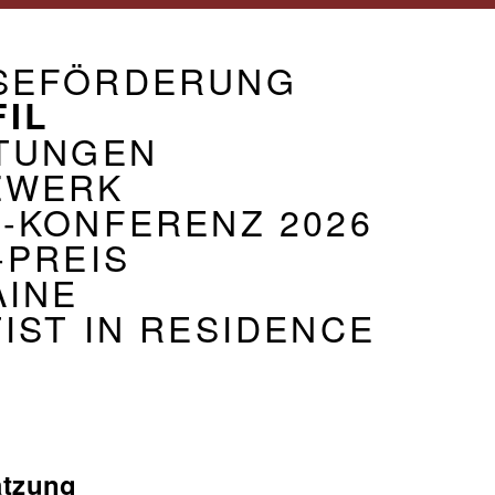
GATION
G
BAND
SEFÖRDERUNG
IL
STUNGEN
ZWERK
-KONFERENZ 2026
-PREIS
AINE
IST IN RESIDENCE
ion
atzung