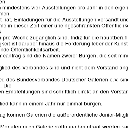
nen
n mindestens vier Ausstellungen pro Jahr in den eige
umen
et hat, Einladungen für die Ausstellungen versandt un
me in dieser Zeit einer uneingeschränkten Öffentlichke
s
 pro Woche zugänglich sind. Indiz für die hauptberuf
igkeit ist darüber hinaus die Förderung lebender Küns
nde Öffentlichkeitsarbeit.
eantrag sind die Namen zweier Bürgen, die seit min
glied des Verbandes sind und nicht dem Vorstand an
ied des Bundesverbandes Deutscher Galerien e.V. sin
. Die
n Empfehlungen sind schriftlich direkt an den Vorsta
lied kann in einem Jahr nur einmal bürgen.
rag können Galerien die außerordentliche Junior-Mitgl
 Monaten nach Galerieeröffnung beantragt werden ka