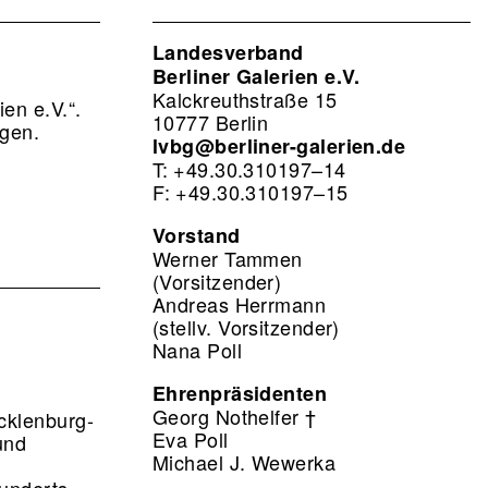
Landesverband
Berliner Galerien e.V.
Kalckreuthstraße 15
ien e.V.“.
10777 Berlin
ragen.
lvbg@berliner-galerien.de
T: +49.30.310197–14
F: +49.30.310197–15
Vorstand
Werner Tammen
(Vorsitzender)
Andreas Herrmann
(stellv. Vorsitzender)
Nana Poll
Ehrenpräsidenten
Georg Nothelfer †
ecklenburg-
Eva Poll
und
Michael J. Wewerka