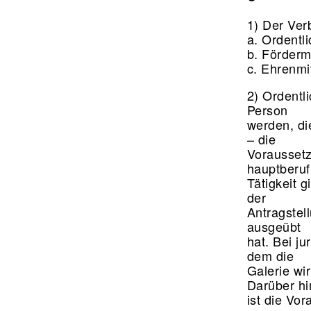
1) Der Ver
a. Ordentl
b. Förderm
c. Ehrenmi
2) Ordentli
Person
werden, di
– die
Voraussetz
hauptberuf
Tätigkeit g
der
Antragstel
ausgeübt
hat. Bei j
dem die
Galerie wi
Darüber h
ist die Vo