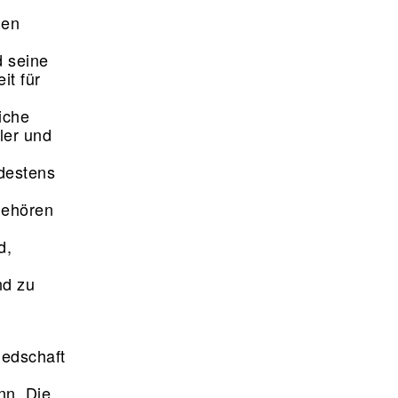
nen
d seine
it für
liche
tler und
destens
gehören
d,
nd zu
iedschaft
nn. Die