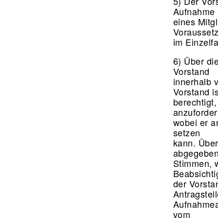
5) Der Vor
Aufnahme
eines Mitg
Vorausset
im Einzelfa
6) Über di
Vorstand
innerhalb 
Vorstand i
berechtigt
anzuforde
wobei er a
setzen
kann. Über
abgegebe
Stimmen, w
Beabsichti
der Vorsta
Antragstel
Aufnahmean
vom