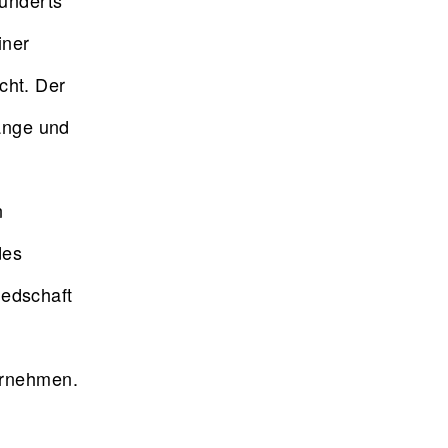
hunderts
iner
icht. Der
lange und
n
des
liedschaft
ahrnehmen.