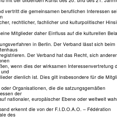
d mit der bildenden Kunst des 20. und des 21. Jahr
d vertritt die gemeinsamen beruflichen Interessen se
in
icher, rechtlicher, fachlicher und kulturpolitischer Hins
eine Mitglieder daher Einfluss auf die kulturellen Be
ngsverfahren in Berlin. Der Verband lässt sich beim
etenhaus
 registrieren. Der Verband hat das Recht, sich andere
ionen
ßen, wenn dies der wirksamen Interessenvertretung 
 und
lieder dienlich ist. Dies gilt insbesondere für die Mitg
oder Organisationen, die die satzungsgemäßen
ressen der
 auf nationaler, europäischer Ebene oder weltweit w
band erkennt die von der F.I.D.O.A.O. – Fédération
nale des