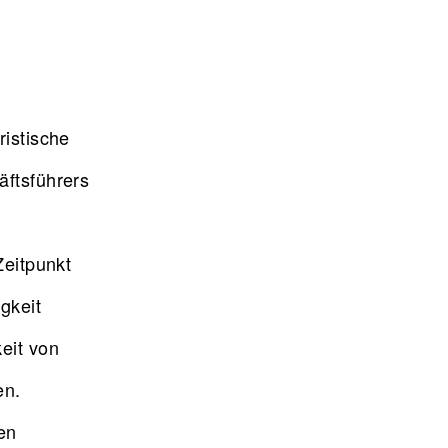
ristische
äftsführers
Zeitpunkt
gkeit
eit von
en.
en