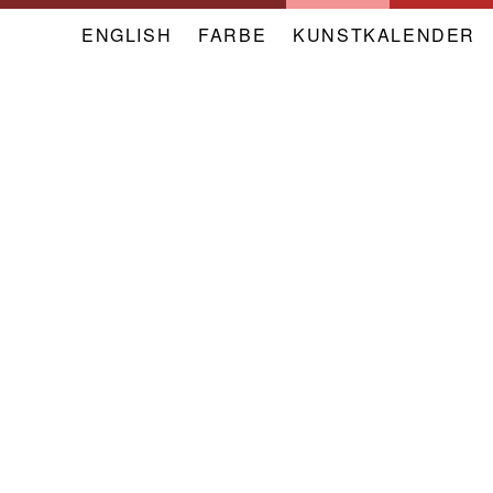
ENGLISH
FARBE
NAVIGATION
KUNSTKALENDER
META
VERBAND