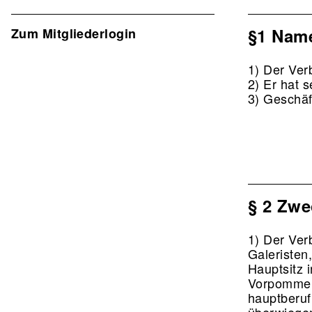
Verband
2nd
§1 Name
Zum Mitgliederlogin
Level
1) Der Ver
2) Er hat s
3) Geschäft
§ 2 Zwe
1) Der Ver
Galeristen
Hauptsitz 
Vorpommer
hauptberuf