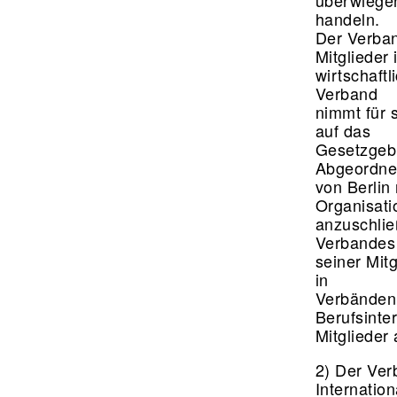
überwiegen
handeln.
Der Verban
Mitglieder 
wirtschaftl
Verband
nimmt für s
auf das
Gesetzgebu
Abgeordn
von Berlin
Organisat
anzuschlie
Verbandes
seiner Mitg
in
Verbänden 
Berufsinte
Mitglieder
2) Der Ver
Internatio