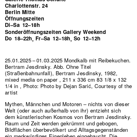
Charlottenstr. 24
Berlin Mitte
Öffnungszeiten
Di–Sa
12–18h
Sonderöffnungszeiten Gallery Weekend
Do
18–22h
Fr–Sa
12–18h
So
12–12h
,
,
25.01.2025 – 01.03.2025 Mondkalb mit Reibekuchen.
Bertram Jesdinsky.
Abb. Ohne Titel
(Straßenbahnunfall), Bertram Jesdinsky, 1982,
mixed media on paper , 211 x 336 cm 83 1/8 x 132
1/4 in , Photo: Photo by Dejan Sarić, Courtesy of the
artist
Mythen, Männchen und Motoren – nichts von dieser
Welt (oder auch außerhalb von ihr) entzieht sich
dem künstlerischen Kosmos von Bertram Jesdinsky.
Raum und Zeit werden gekrümmt und gebogen,
Bildflächen überbevölkert und Alltagsgegenständen
ein merkwürdiges Eigenleben eingehaucht. Die