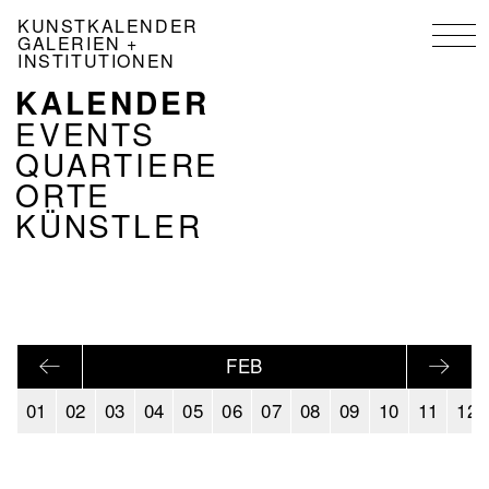
Direkt
KUNSTKALENDER
zum
GALERIEN +
Inhalt
INSTITUTIONEN
KALENDER
NAVIGATION
KALENDER
EVENTS
DE
QUARTIERE
ORTE
KÜNSTLER
FEB
01
02
03
04
05
06
07
08
09
10
11
12