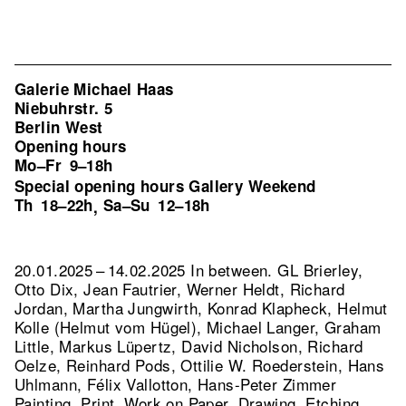
Galerie Michael Haas
Niebuhrstr. 5
Berlin West
Opening hours
Mo–Fr
9–18h
Special opening hours Gallery Weekend
Th
18–22h
Sa–Su
12–18h
,
20.01.2025 – 14.02.2025 In between. GL Brierley,
Otto Dix, Jean Fautrier, Werner Heldt, Richard
Jordan, Martha Jungwirth, Konrad Klapheck, Helmut
Kolle (Helmut vom Hügel), Michael Langer, Graham
Little, Markus Lüpertz, David Nicholson, Richard
Oelze, Reinhard Pods, Ottilie W. Roederstein, Hans
Uhlmann, Félix Vallotton, Hans-Peter Zimmer
Painting, Print, Work on Paper, Drawing, Etching,