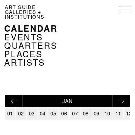
Skip
ART GUIDE
to
GALLERIES +
main
INSTITUTIONS
content
CALENDAR
NAVIGATION
KALENDER
EVENTS
EN
QUARTERS
PLACES
ARTISTS
JAN
01
02
03
04
05
06
07
08
09
10
11
12