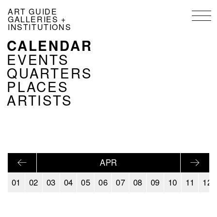
Skip
ART GUIDE
to
GALLERIES +
main
INSTITUTIONS
content
CALENDAR
NAVIGATION
KALENDER
EVENTS
EN
QUARTERS
PLACES
ARTISTS
APR
01
02
03
04
05
06
07
08
09
10
11
12