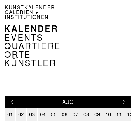
Direkt
KUNSTKALENDER
zum
GALERIEN +
Inhalt
INSTITUTIONEN
KALENDER
NAVIGATION
KALENDER
EVENTS
DE
QUARTIERE
ORTE
KÜNSTLER
AUG
01
02
03
04
05
06
07
08
09
10
11
12