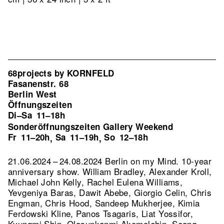
68projects by KORNFELD
Fasanenstr. 68
Berlin West
Öffnungszeiten
Di–Sa
11–18h
Sonderöffnungszeiten Gallery Weekend
Fr
11–20h
Sa
11–19h
So
12–18h
,
,
21.06.2024 – 24.08.2024 Berlin on my Mind. 10-year
anniversary show. William Bradley, Alexander Kroll,
Michael John Kelly, Rachel Eulena Williams,
Yevgeniya Baras, Dawit Abebe, Giorgio Celin, Chris
Engman, Chris Hood, Sandeep Mukherjee, Kimia
Ferdowski Kline, Panos Tsagaris, Liat Yossifor,
Kyungmi Shin, Olasunkanmi Akomolehin, Seong