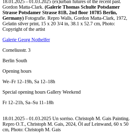
18.01.2025 – 01.03.2025 (ex)urban futures of the recent past.
Gordon Matta-Clark.
(Galerie Thomas Schulte Potsdamer
Strasse Potsdamer Strasse 81B, 2nd floor 10785 Berlin,
Germany)
Fotografie.
Repro Walls, Gordon Matta-Clark, 1972,
Gelatin silver print, 15 x 20 3/4 in, 38.1 x 52.7 cm, Photo:
Copyright of the artist
Galerie Georg Nothelfer
Corneliusstr. 3
Berlin South
Opening hours
We–Fr
12–19h
,
Sa
12–18h
Special opening hours Gallery Weekend
Fr
12–21h
,
Sa–Su
11–18h
18.01.2025 – 01.03.2025 Un sorriso. Christoph M. Gais Painting.
Repro O.T., Christoph M. Gais, 2024, Öl auf Leinwand, 60 x 50
cm, Photo: Christoph M. Gais