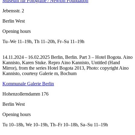
Museum für Fotografie / Newton Foundation
Jebensstr. 2
Berlin West
Opening hours
Tu–We
11–19h
,
Th
11–20h
,
Fr–Su
11–19h
14.11.2024 – 16.02.2025 Berlin, Berlin. Part 3 – Hotel Bogota. Aino
Kannisto, Karen Stuke.
Repro Aino Kannisto, Untitled (Hand
Mirror), from the series Hotel Bogota 2013, Photo: copyright Aino
Kannisto, courtesy Galerie m, Bochum
Kommunale Galerie Berlin
Hohenzollerndamm 176
Berlin West
Opening hours
Tu
10–18h
,
We
10–19h
,
Th–Fr
10–18h
,
Sa–Su
11–19h