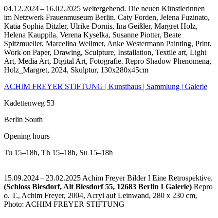
04.12.2024 – 16.02.2025 weitergehend. Die neuen Künstlerinnen
im Netzwerk Frauenmuseum Berlin. Caty Forden, Jelena Fuzinato,
Katia Sophia Ditzler, Ulrike Dornis, Ina Geißler, Margret Holz,
Helena Kauppila, Verena Kyselka, Susanne Piotter, Beate
Spitzmueller, Marcelina Wellmer, Anke Westermann Painting, Print,
Work on Paper, Drawing, Sculpture, Installation, Textile art, Light
Art, Media Art, Digital Art, Fotografie.
Repro Shadow Phenomena,
Holz_Margret, 2024, Skulptur, 130x280x45cm
ACHIM FREYER STIFTUNG | Kunsthaus | Sammlung | Galerie
Kadettenweg 53
Berlin South
Opening hours
Tu
15–18h
,
Th
15–18h
,
Su
15–18h
15.09.2024 – 23.02.2025 Achim Freyer Bilder I Eine Retrospektive.
(Schloss Biesdorf, Alt Biesdorf 55, 12683 Berlin I Galerie)
Repro
o. T., Achim Freyer, 2004, Acryl auf Leinwand, 280 x 230 cm,
Photo: ACHIM FREYER STIFTUNG