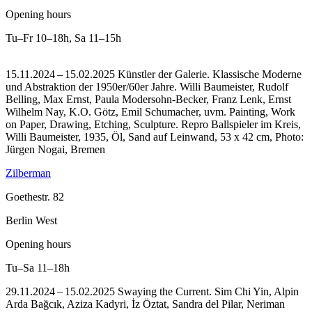
Opening hours
Tu–Fr
10–18h
,
Sa
11–15h
15.11.2024 – 15.02.2025 Künstler der Galerie. Klassische Moderne
und Abstraktion der 1950er/60er Jahre. Willi Baumeister, Rudolf
Belling, Max Ernst, Paula Modersohn-Becker, Franz Lenk, Ernst
Wilhelm Nay, K.O. Götz, Emil Schumacher, uvm. Painting, Work
on Paper, Drawing, Etching, Sculpture.
Repro Ballspieler im Kreis,
Willi Baumeister, 1935, Öl, Sand auf Leinwand, 53 x 42 cm, Photo:
Jürgen Nogai, Bremen
Zilberman
Goethestr. 82
Berlin West
Opening hours
Tu–Sa
11–18h
29.11.2024 – 15.02.2025 Swaying the Current. Sim Chi Yin, Alpin
Arda Bağcık, Aziza Kadyri, İz Öztat, Sandra del Pilar, Neriman