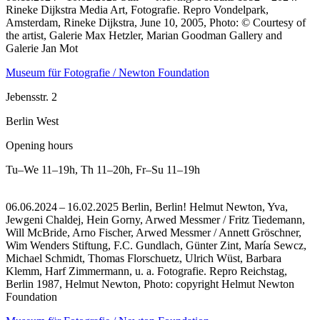
Rineke Dijkstra Media Art, Fotografie.
Repro Vondelpark,
Amsterdam, Rineke Dijkstra, June 10, 2005, Photo: © Courtesy of
the artist, Galerie Max Hetzler, Marian Goodman Gallery and
Galerie Jan Mot
Museum für Fotografie / Newton Foundation
Jebensstr. 2
Berlin West
Opening hours
Tu–We
11–19h
,
Th
11–20h
,
Fr–Su
11–19h
06.06.2024 – 16.02.2025 Berlin, Berlin! Helmut Newton, Yva,
Jewgeni Chaldej, Hein Gorny, Arwed Messmer / Fritz Tiedemann,
Will McBride, Arno Fischer, Arwed Messmer / Annett Gröschner,
Wim Wenders Stiftung, F.C. Gundlach, Günter Zint, María Sewcz,
Michael Schmidt, Thomas Florschuetz, Ulrich Wüst, Barbara
Klemm, Harf Zimmermann, u. a. Fotografie.
Repro Reichstag,
Berlin 1987, Helmut Newton, Photo: copyright Helmut Newton
Foundation