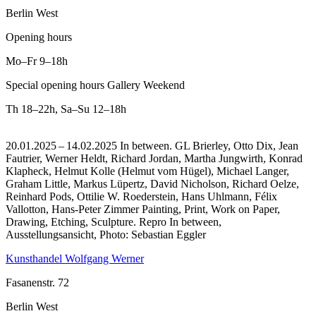
Berlin West
Opening hours
Mo–Fr
9–18h
Special opening hours Gallery Weekend
Th
18–22h
,
Sa–Su
12–18h
20.01.2025 – 14.02.2025 In between. GL Brierley, Otto Dix, Jean
Fautrier, Werner Heldt, Richard Jordan, Martha Jungwirth, Konrad
Klapheck, Helmut Kolle (Helmut vom Hügel), Michael Langer,
Graham Little, Markus Lüpertz, David Nicholson, Richard Oelze,
Reinhard Pods, Ottilie W. Roederstein, Hans Uhlmann, Félix
Vallotton, Hans-Peter Zimmer Painting, Print, Work on Paper,
Drawing, Etching, Sculpture.
Repro In between,
Ausstellungsansicht, Photo: Sebastian Eggler
Kunsthandel Wolfgang Werner
Fasanenstr. 72
Berlin West