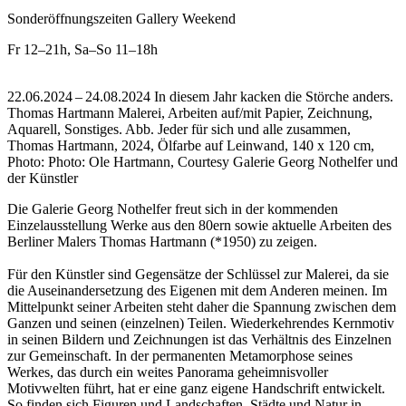
Sonderöffnungszeiten Gallery Weekend
Fr
12–21h
,
Sa–So
11–18h
22.06.2024 – 24.08.2024 In diesem Jahr kacken die Störche anders.
Thomas Hartmann Malerei, Arbeiten auf/mit Papier, Zeichnung,
Aquarell, Sonstiges.
Abb. Jeder für sich und alle zusammen,
Thomas Hartmann, 2024, Ölfarbe auf Leinwand, 140 x 120 cm,
Photo: Photo: Ole Hartmann, Courtesy Galerie Georg Nothelfer und
der Künstler
Die Galerie Georg Nothelfer freut sich in der kommenden
Einzelausstellung Werke aus den 80ern sowie aktuelle Arbeiten des
Berliner Malers Thomas Hartmann (*1950) zu zeigen.
Für den Künstler sind Gegensätze der Schlüssel zur Malerei, da sie
die Auseinandersetzung des Eigenen mit dem Anderen meinen. Im
Mittelpunkt seiner Arbeiten steht daher die Spannung zwischen dem
Ganzen und seinen (einzelnen) Teilen. Wiederkehrendes Kernmotiv
in seinen Bildern und Zeichnungen ist das Verhältnis des Einzelnen
zur Gemeinschaft. In der permanenten Metamorphose seines
Werkes, das durch ein weites Panorama geheimnisvoller
Motivwelten führt, hat er eine ganz eigene Handschrift entwickelt.
So finden sich Figuren und Landschaften, Städte und Natur in