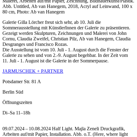
Malerei, Arbeiten auf/mit Papier, Zeichnung, Bildhauerkunst/Plastik.
Abb. Untitled, Ab van Hanegem, 2018, Acryl auf Leinwand, 100 x
80 cm, Photo: Ab van Hanegem
Galerie Gilla Lörcher freut sich sehr, ab 10. Juli die
Sommerausstellung mit KünstlerInnen der Galerie zu präsentieren.
Gezeigt werden Skulpturen, Zeichnungen und Malerei von John
Cornu, Claudia Zweifel, Christian Pilz, Ab van Hanegem, Claudia
Desgranges und Francisco Rozas.
Die Ausstellung ist vom 10. Juli - 1. August durch die Fenster der
Galerie zu sehen und von 2.-9. August begehbar. In der Zeit vom
11. Juli - 1. August ist die Galerie in der Sommerpause.
JARMUSCHEK + PARTNER
Potsdamer Str. 81 A
Berlin Süd
Öffnungszeiten
Di–Sa
11–18h
09.07.2024 – 10.08.2024 Half Light. Majla Zeneli Druckgrafik,
Arbeiten auf/mit Papier, Installation.
Abb. o.T. (Here, where light