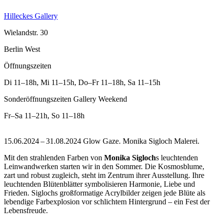
Hilleckes Gallery
Wielandstr. 30
Berlin West
Öffnungszeiten
Di
11–18h
,
Mi
11–15h
,
Do–Fr
11–18h
,
Sa
11–15h
Sonderöffnungszeiten Gallery Weekend
Fr–Sa
11–21h
,
So
11–18h
15.06.2024 – 31.08.2024 Glow Gaze. Monika Sigloch Malerei.
Mit den strahlenden Farben von
Monika Sigloch
s leuchtenden
Leinwandwerken starten wir in den Sommer. Die Kosmosblume,
zart und robust zugleich, steht im Zentrum ihrer Ausstellung. Ihre
leuchtenden Blütenblätter symbolisieren Harmonie, Liebe und
Frieden. Siglochs großformatige Acrylbilder zeigen jede Blüte als
lebendige Farbexplosion vor schlichtem Hintergrund – ein Fest der
Lebensfreude.