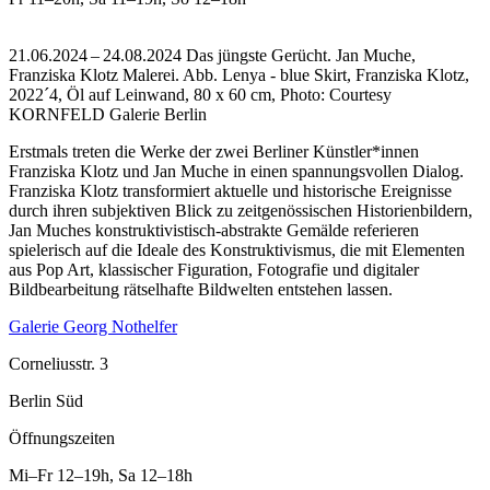
21.06.2024 – 24.08.2024 Das jüngste Gerücht. Jan Muche,
Franziska Klotz Malerei.
Abb. Lenya - blue Skirt, Franziska Klotz,
2022´4, Öl auf Leinwand, 80 x 60 cm, Photo: Courtesy
KORNFELD Galerie Berlin
Erstmals treten die Werke der zwei Berliner Künstler*innen
Franziska Klotz und Jan Muche in einen spannungsvollen Dialog.
Franziska Klotz transformiert aktuelle und historische Ereignisse
durch ihren subjektiven Blick zu zeitgenössischen Historienbildern,
Jan Muches konstruktivistisch-abstrakte Gemälde referieren
spielerisch auf die Ideale des Konstruktivismus, die mit Elementen
aus Pop Art, klassischer Figuration, Fotografie und digitaler
Bildbearbeitung rätselhafte Bildwelten entstehen lassen.
Galerie Georg Nothelfer
Corneliusstr. 3
Berlin Süd
Öffnungszeiten
Mi–Fr
12–19h
,
Sa
12–18h