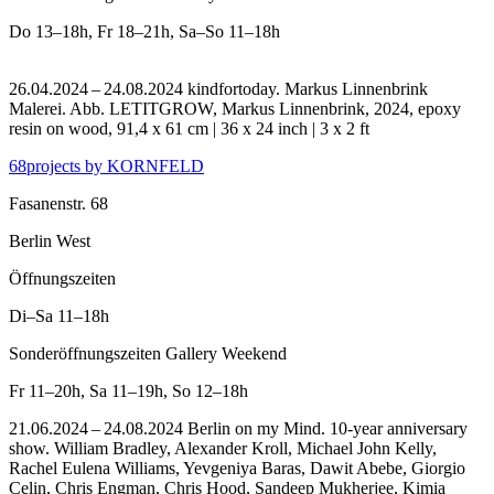
Do
13–18h
,
Fr
18–21h
,
Sa–So
11–18h
26.04.2024 – 24.08.2024 kindfortoday. Markus Linnenbrink
Malerei.
Abb. LETITGROW, Markus Linnenbrink, 2024, epoxy
resin on wood, 91,4 x 61 cm | 36 x 24 inch | 3 x 2 ft
68projects by KORNFELD
Fasanenstr. 68
Berlin West
Öffnungszeiten
Di–Sa
11–18h
Sonderöffnungszeiten Gallery Weekend
Fr
11–20h
,
Sa
11–19h
,
So
12–18h
21.06.2024 – 24.08.2024 Berlin on my Mind. 10-year anniversary
show. William Bradley, Alexander Kroll, Michael John Kelly,
Rachel Eulena Williams, Yevgeniya Baras, Dawit Abebe, Giorgio
Celin, Chris Engman, Chris Hood, Sandeep Mukherjee, Kimia