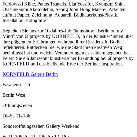
Ferdowski Kline, Panos Tsagaris, Liat Yossifor, Kyungmi Shin,
Olasunkanmi Akomolehin, Seong Joon Hong Malerei, Arbeiten
auf/mit Papier, Zeichnung, Aquarell, Bildhauerkunst/Plastik,
Installation, Fotografie
Begleiten Sie uns zur 10-Jahres-Jubiläumsshow "Berlin on my
Mind" von 68projects by KORNFELD, in der Künstler*innen über
ihre prägenden Erfahrungen während ihrer Residenz in Berlin
reflektieren. Entdecken Sie, wie die Stadt ihren kreativen Weg
beeinflusst hat und welche Veränderungen es seitdem gegeben hat.
Feiern Sie ein Jahrzehnt künstlerischer Erkundung bei 68projects by
KORNFELD und das bleibende Erbe der Berliner Inspiration.
KORNFELD Galerie Berlin
Fasanenstr. 26
Berlin West
Öffnungszeiten
Di–Sa
11–18h
Sonderöffnungszeiten Gallery Weekend
Fr
11–20h
,
Sa
11–19h
,
So
12–18h