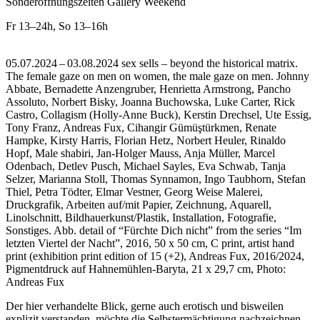
Sonderöffnungszeiten Gallery Weekend
Fr
13–24h
,
So
13–16h
05.07.2024 – 03.08.2024 sex sells – beyond the historical matrix.
The female gaze on men on women, the male gaze on men. Johnny
Abbate, Bernadette Anzengruber, Henrietta Armstrong, Pancho
Assoluto, Norbert Bisky, Joanna Buchowska, Luke Carter, Rick
Castro, Collagism (Holly-Anne Buck), Kerstin Drechsel, Ute Essig,
Tony Franz, Andreas Fux, Cihangir Gümüştürkmen, Renate
Hampke, Kirsty Harris, Florian Hetz, Norbert Heuler, Rinaldo
Hopf, Male shabiri, Jan-Holger Mauss, Anja Müller, Marcel
Odenbach, Detlev Pusch, Michael Sayles, Eva Schwab, Tanja
Selzer, Marianna Stoll, Thomas Synnamon, Ingo Taubhorn, Stefan
Thiel, Petra Tödter, Elmar Vestner, Georg Weise Malerei,
Druckgrafik, Arbeiten auf/mit Papier, Zeichnung, Aquarell,
Linolschnitt, Bildhauerkunst/Plastik, Installation, Fotografie,
Sonstiges.
Abb. detail of “Fürchte Dich nicht” from the series “Im
letzten Viertel der Nacht”, 2016, 50 x 50 cm, C print, artist hand
print (exhibition print edition of 15 (+2), Andreas Fux, 2016/2024,
Pigmentdruck auf Hahnemühlen-Baryta, 21 x 29,7 cm, Photo:
Andreas Fux
Der hier verhandelte Blick, gerne auch erotisch und bisweilen
explizit verstanden, möchte die Selbstermächtigung nachzeichnen,