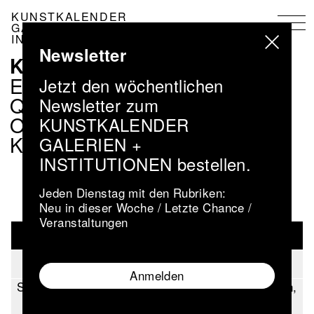
Direkt
KUNSTKALENDER
zum
GALERIEN +
Inhalt
INSTITUTIONEN
Newsletter
KALENDER
NAVIGATION
KALENDER
EVENTS
Jetzt den wöchentlichen
DE
QUARTIERE
Newsletter zum
ORTE
KUNSTKALENDER
KÜNSTLER
GALERIEN +
INSTITUTIONEN bestellen.
Jeden Dienstag mit den Rubriken:
Neu in dieser Woche / Letzte Chance /
Veranstaltungen
FEB
18
19
20
21
22
23
24
Anmelden
Sie müssen Cookies (externe Inhalte) akzeptieren,
um die Karte nutzen zu können.