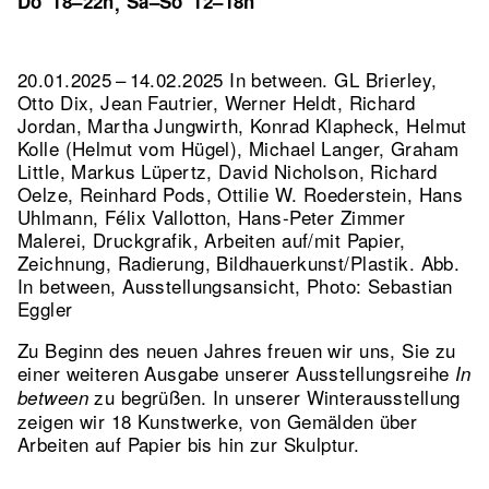
Do
18–22h
Sa–So
12–18h
,
20.01.2025 – 14.02.2025 In between. GL Brierley,
Otto Dix, Jean Fautrier, Werner Heldt, Richard
Jordan, Martha Jungwirth, Konrad Klapheck, Helmut
Kolle (Helmut vom Hügel), Michael Langer, Graham
Little, Markus Lüpertz, David Nicholson, Richard
Oelze, Reinhard Pods, Ottilie W. Roederstein, Hans
Uhlmann, Félix Vallotton, Hans-Peter Zimmer
Malerei, Druckgrafik, Arbeiten auf/mit Papier,
Zeichnung, Radierung, Bildhauerkunst/Plastik.
Abb.
In between, Ausstellungsansicht, Photo: Sebastian
Eggler
Zu Beginn des neuen Jahres freuen wir uns, Sie zu
einer weiteren Ausgabe unserer Ausstellungsreihe
In
zu begrüßen. In unserer Winterausstellung
between
zeigen wir 18 Kunstwerke, von Gemälden über
Arbeiten auf Papier bis hin zur Skulptur.