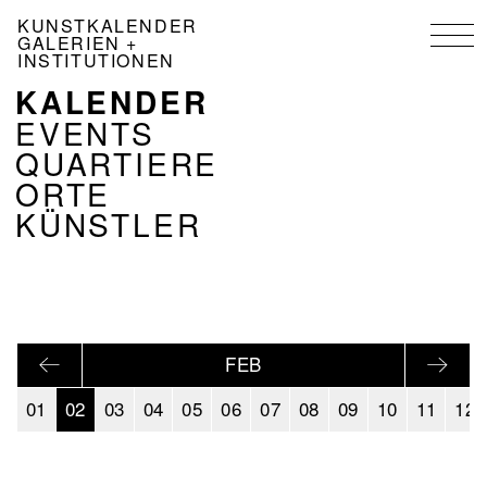
Direkt
KUNSTKALENDER
zum
GALERIEN +
Inhalt
INSTITUTIONEN
KALENDER
NAVIGATION
KALENDER
EVENTS
DE
QUARTIERE
ORTE
KÜNSTLER
FEB
01
02
03
04
05
06
07
08
09
10
11
12