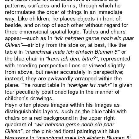
patterns, surfaces and forms, through which he
reformulates the order of things in an immediate
way. Like children, he places objects in front of,
beside, and on top of each other without regard for
three-dimensional spatial logic. Tables and chairs
appear—such as in
“wir nehmen gerne noch ein paar
—strictly from the side or, at best, like the
Oliven”
table in
or
“manchmal male ich einfach Blumen 5”
the blue chair in
, represented
“kann ich den, bitte?”
with receding perspective lines or viewed slightly
from above, but never accurately in perspective;
instead, they are awkwardly arranged within the
plane. The round table in
is given
“weniger ist mehr”
four peculiarly positioned legs in the manner of
children’s drawings.
Heyn often places images within his images as
distinguishable layers, such as the blue table with
chairs on a red background in the upper right
quadrant of
“wir nehmen gerne noch ein paar
, or the pink-red floral painting with blue
Oliven”
blossoms in
.
“manchmal male ich einfach Blumen 5”