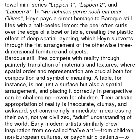
towel mini-series
,
, and
“Lappen 1”
“Lappen 2”
. In
“Lappen 3”
“wir nehmen gerne noch ein paar
, Heyn pays a direct homage to Baroque still
Oliven”
lifes with a half-peeled lemon: the peel often curls
over the edge of a bowl or table, creating the plastic
effect of deep spatial layering, which Heyn subverts
through the flat arrangement of the otherwise three-
dimensional furniture and objects.
Baroque still lifes compete with reality through
painterly translation of materials and textures, where
spatial order and representation are crucial both for
composition and symbolic meaning. A table, for
instance, is not just a surface but also a spatial
arrangement, and placing it correctly in perspective
can be challenging—even for children. Their artistic
appropriation of reality is inaccurate, clumsy, and
awkward, yet convincingly immediate in expressing
their own, not yet civilized, “adult” understanding of
the world. Early modern artists similarly drew
inspiration from so-called “naïve art”—from children,
non-European cultures, or psychiatric patients—to