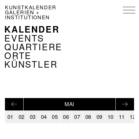
Direkt
KUNSTKALENDER
zum
GALERIEN +
Inhalt
INSTITUTIONEN
KALENDER
NAVIGATION
KALENDER
EVENTS
DE
QUARTIERE
ORTE
KÜNSTLER
MAI
01
02
03
04
05
06
07
08
09
10
11
12