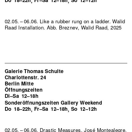
Do
18–22h
Fr–Sa
12–18h
So
12–12h
,
,
02.05. – 06.06. Like a rubber rung on a ladder. Walid
Raad Installation.
Abb. Breznev, Walid Raad, 2025
Galerie Thomas Schulte
Charlottenstr. 24
Berlin Mitte
Öffnungszeiten
Di–Sa
12–18h
Sonderöffnungszeiten Gallery Weekend
Do
18–22h
Fr–Sa
12–18h
So
12–12h
,
,
02.05. – 06.06. Drastic Measures. José Montealegre.