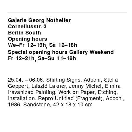
Galerie Georg Nothelfer
Corneliusstr. 3
Berlin South
Opening hours
We–Fr
12–19h
Sa
12–18h
,
Special opening hours Gallery Weekend
Fr
12–21h
Sa–Su
11–18h
,
25.04. – 06.06. Shifting Signs. Adochi, Stella
Geppert, László Lakner, Jenny Michel, Elmira
Iravanizad Painting, Work on Paper, Etching,
Installation.
Repro Untitled (Fragment), Adochi,
1986, Sandstone, 42 x 18 x 10 cm