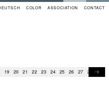
DEUTSCH
COLOR
NAVIGATION
ASSOCIATION
CONTACT
META
KALENDER
EN
8
19
20
21
22
23
24
25
26
27
28
29
3