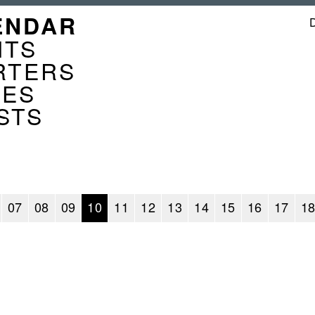
GATION
ENDAR
ENDER
NTS
RTERS
CES
STS
07
08
09
10
11
12
13
14
15
16
17
1