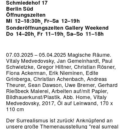
Schmiedehof 17
Berlin Süd
Öffnungszeiten
Mi
12–18:30h
Fr–Sa
12–19h
,
Sonderöffnungszeiten Gallery Weekend
Do
14–20h
Fr
11–19h
Sa–So
11–18h
,
,
07.03.2025 – 05.04.2025 Magische Räume.
Vitaly Medvedovsky, Jan Gemeinhardt, Paul
Schwietzke, Gregor Hiltner, Christian Rösner,
Fiona Ackerman, Erik Nieminen, Edite
Grinberga, Christian Achenbach, Andreas
Theurer, Sean Dawson, Uwe Bremer, Gerhard
Rießbeck Malerei, Arbeiten auf/mit Papier,
Bildhauerkunst/Plastik.
Abb. Home, Vitaly
Medvedovsky, 2017, Öl auf Leinwand, 170 x
110 cm
Der Surrealismus ist zurück! Anknüpfend an
unsere große Themenausstellung "real surreal