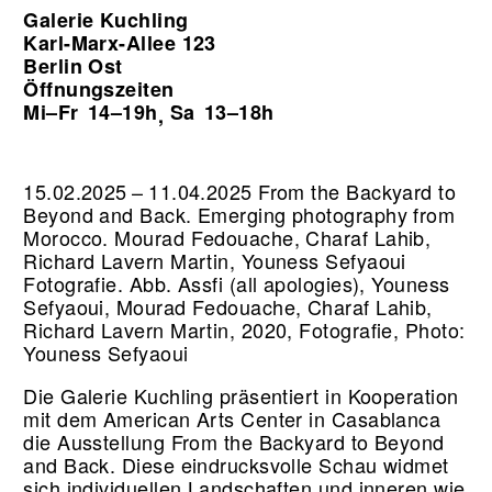
Galerie Kuchling
Karl-Marx-Allee 123
Berlin Ost
Öffnungszeiten
Mi–Fr
14–19h
Sa
13–18h
,
15.02.2025 – 11.04.2025 From the Backyard to
Beyond and Back. Emerging photography from
Morocco. Mourad Fedouache, Charaf Lahib,
Richard Lavern Martin, Youness Sefyaoui
Fotografie.
Abb. Assfi (all apologies), Youness
Sefyaoui, Mourad Fedouache, Charaf Lahib,
Richard Lavern Martin, 2020, Fotografie, Photo:
Youness Sefyaoui
Die Galerie Kuchling präsentiert in Kooperation
mit dem American Arts Center in Casablanca
die Ausstellung From the Backyard to Beyond
and Back. Diese eindrucksvolle Schau widmet
sich individuellen Landschaften und inneren wie