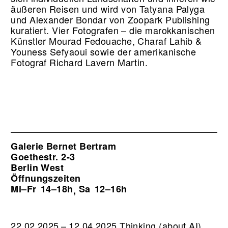
äußeren Reisen und wird von Tatyana Palyga
und Alexander Bondar von Zoopark Publishing
kuratiert. Vier Fotografen – die marokkanischen
Künstler Mourad Fedouache, Charaf Lahib &
Youness Sefyaoui sowie der amerikanische
Fotograf Richard Lavern Martin.
Galerie Bernet Bertram
Goethestr. 2-3
Berlin West
Öffnungszeiten
Mi–Fr
14–18h
Sa
12–16h
,
22.02.2025 – 12.04.2025 Thinking (about AI).