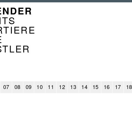
GATION
ENDER
ENDER
NTS
RTIERE
E
STLER
07
08
09
10
11
12
13
14
15
16
17
1