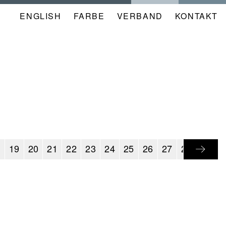
ENGLISH
FARBE
NAVIGATION
VERBAND
KONTAKT
META
KALENDER
8
19
20
21
22
23
24
25
26
27
28
29
3