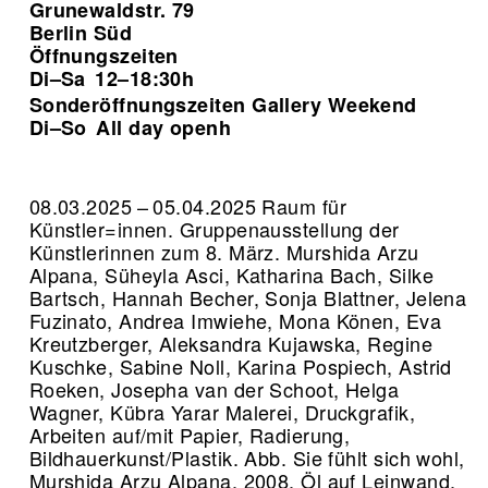
Grunewaldstr. 79
Berlin Süd
Öffnungszeiten
Di–Sa
12–18:30h
Sonderöffnungszeiten Gallery Weekend
Di–So
All day openh
08.03.2025 – 05.04.2025 Raum für
Künstler=innen. Gruppenausstellung der
Künstlerinnen zum 8. März. Murshida Arzu
Alpana, Süheyla Asci, Katharina Bach, Silke
Bartsch, Hannah Becher, Sonja Blattner, Jelena
Fuzinato, Andrea Imwiehe, Mona Könen, Eva
Kreutzberger, Aleksandra Kujawska, Regine
Kuschke, Sabine Noll, Karina Pospiech, Astrid
Roeken, Josepha van der Schoot, Helga
Wagner, Kübra Yarar Malerei, Druckgrafik,
Arbeiten auf/mit Papier, Radierung,
Bildhauerkunst/Plastik.
Abb. Sie fühlt sich wohl,
Murshida Arzu Alpana, 2008, Öl auf Leinwand,