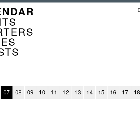
GATION
ENDAR
ENDER
NTS
RTERS
CES
STS
07
08
09
10
11
12
13
14
15
16
17
1