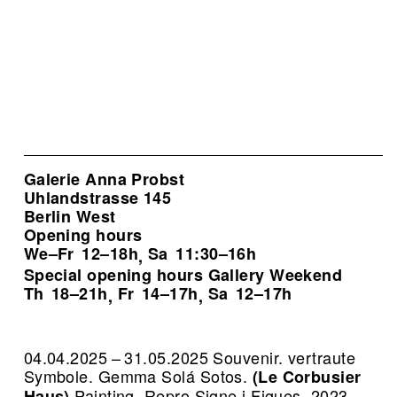
Galerie Anna Probst
Uhlandstrasse 145
Berlin West
Opening hours
We–Fr
12–18h
Sa
11:30–16h
,
Special opening hours Gallery Weekend
Th
18–21h
Fr
14–17h
Sa
12–17h
,
,
04.04.2025 – 31.05.2025 Souvenir. vertraute
Symbole. Gemma Solá Sotos.
(Le Corbusier
Painting.
Repro Signe i Figues, 2023,
Haus)