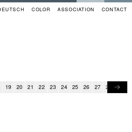
DEUTSCH
COLOR
NAVIGATION
ASSOCIATION
CONTACT
META
KALENDER
EN
8
19
20
21
22
23
24
25
26
27
28
29
3