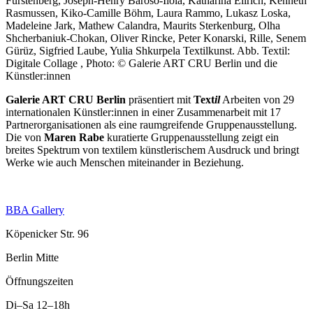
Fürstenberg, Joseph-Henry Baroso-Ilola, Katharina Ellrich, Kenneth
Rasmussen, Kiko-Camille Böhm, Laura Rammo, Lukasz Loska,
Madeleine Jark, Mathew Calandra, Maurits Sterkenburg, Olha
Shcherbaniuk-Chokan, Oliver Rincke, Peter Konarski, Rille, Senem
Gürüz, Sigfried Laube, Yulia Shkurpela Textilkunst.
Abb. Textil:
Digitale Collage , Photo: © Galerie ART CRU Berlin und die
Künstler:innen
Galerie ART CRU Berlin
präsentiert mit
Text
il
Arbeiten von 29
internationalen Künstler:innen in einer Zusammenarbeit mit 17
Partnerorganisationen als eine raumgreifende Gruppenausstellung.
Die von
Maren Rabe
kuratierte Gruppenausstellung zeigt ein
breites Spektrum von textilem künstlerischem Ausdruck und bringt
Werke wie auch Menschen miteinander in Beziehung.
BBA Gallery
Köpenicker Str. 96
Berlin Mitte
Öffnungszeiten
Di–Sa
12–18h