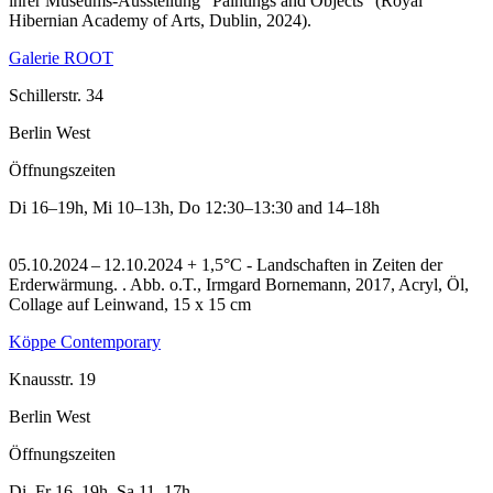
ihrer Museums-Ausstellung "Paintings and Objects" (Royal
Hibernian Academy of Arts, Dublin, 2024).
Galerie ROOT
Schillerstr. 34
Berlin West
Öffnungszeiten
Di
16–19h
,
Mi
10–13h
,
Do
12:30–13:30 and 14–18h
05.10.2024 – 12.10.2024 + 1,5°C - Landschaften in Zeiten der
Erderwärmung. .
Abb. o.T., Irmgard Bornemann, 2017, Acryl, Öl,
Collage auf Leinwand, 15 x 15 cm
Köppe Contemporary
Knausstr. 19
Berlin West
Öffnungszeiten
Di–Fr
16–19h
,
Sa
11–17h