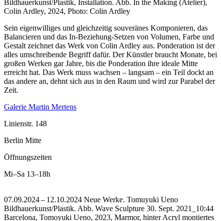
Bildhauerkunst/Plastik, Installation.
Abb. In the Making (Atelier),
Colin Ardley, 2024, Photo: Colin Ardley
Sein eigenwilliges und gleichzeitig souveränes Komponieren, das
Balancieren und das In-Beziehung-Setzen von Volumen, Farbe und
Gestalt zeichnet das Werk von Colin Ardley aus. Ponderation ist der
alles umschreibende Begriff dafür. Der Künstler braucht Monate, bei
großen Werken gar Jahre, bis die Ponderation ihre ideale Mitte
erreicht hat. Das Werk muss wachsen – langsam – ein Teil dockt an
das andere an, dehnt sich aus in den Raum und wird zur Parabel der
Zeit.
Galerie Martin Mertens
Linienstr. 148
Berlin Mitte
Öffnungszeiten
Mi–Sa
13–18h
07.09.2024 – 12.10.2024 Neue Werke. Tomuyuki Ueno
Bildhauerkunst/Plastik.
Abb. Wave Sculpture 30. Sept. 2021_10:44
Barcelona, Tomoyuki Ueno, 2023, Marmor, hinter Acryl montiertes