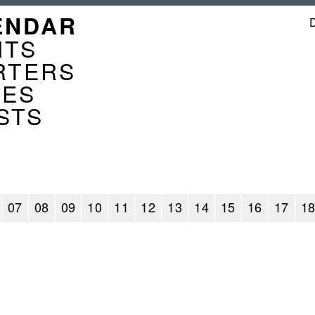
GATION
ENDAR
ENDER
NTS
RTERS
CES
STS
07
08
09
10
11
12
13
14
15
16
17
1