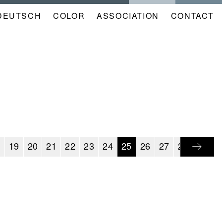
DEUTSCH
COLOR
NAVIGATION
ASSOCIATION
CONTACT
META
KALENDER
EN
8
19
20
21
22
23
24
25
26
27
28
29
3