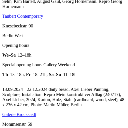
Selm, Kim Bartelt, August Gaul, Georg Hornemann.
Repro Georg
Hornemann
Taubert Contemporary
Knesebeckstr. 90
Berlin West
Opening hours
We–Sa
12–18h
Special opening hours Gallery Weekend
Th
13–18h
,
Fr
18–21h
,
Sa–Su
11–18h
13.09.2024 – 22.12.2024 daily bread. Axel Lieber Painting,
Sculpture, Installation.
Repro Mein konstruktiver Alltag (240717),
Axel Lieber, 2024, Karton, Holz, Stahl (cardboard, wood, steel), 48
x 236 x 42 cm, Photo: Martin Müller, Berlin
Galerie Brockstedt
Mommsenstr. 59