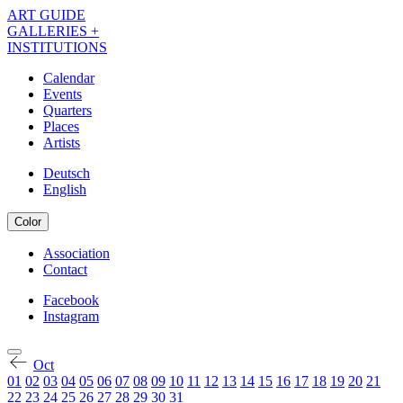
Skip
ART GUIDE
to
GALLERIES +
main
INSTITUTIONS
content
Calendar
Events
Navigation
Quarters
Kalender
Places
Artists
EN
Deutsch
English
Color
Association
Contact
Navigation
Meta
Facebook
Instagram
Navigation
Kalender
Social
EN
Oct
01
02
03
04
05
06
07
08
09
10
11
12
13
14
15
16
17
18
19
20
21
22
23
24
25
26
27
28
29
30
31