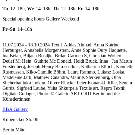
Tu
12–18h
,
We
14–18h
,
Th
12–18h
,
Fr
14–18h
Special opening hours Gallery Weekend
Fr–Su
14–18h
11.07.2024 – 18.10.2024 Textil. Addas Ahmad, Anna Katrine
Herburger, Annabella Morgenstern, Anne-Sophie Oury Haquette,
Ina Belau, Biljana Bosiljka Brdar, Carmen S, Christian Wollert,
Detlef M. Hein, Guthrie Mc Donald, Heidi Bruck, Irina , Jan Martin
Fürstenberg, Joseph-Henry Baroso-Ilola, Katharina Ellrich, Kenneth
Rasmussen, Kiko-Camille Böhm, Laura Rammo, Lukasz Loska,
Madeleine Jark, Mathew Calandra, Maurits Sterkenburg, Olha
Shcherbaniuk-Chokan, Oliver Rincke, Peter Konarski, Rille, Senem
Gürüz, Sigfried Laube, Yulia Shkurpela Textile art.
Repro Textil:
Digitale Collage , Photo: © Galerie ART CRU Berlin und die
Künstler:innen
BBA Gallery
Köpenicker Str. 96
Berlin Mitte